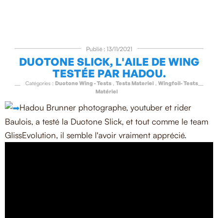
Publié : 13/11/2021
DUOTONE SLICK, L'AILE DE WING
TESTÉE PAR HADOU.
Catégories :
Duotone Wing - Tests
,
Tests Materiel
,
Wingfoil- Tests
Matériel
Hadou Brunner photographe, youtuber et rider
Baulois, a testé la Duotone Slick, et tout comme le team
GlissEvolution, il semble l'avoir vraiment apprécié.