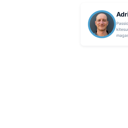
Adr
Passio
kitesu
magasi