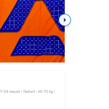
27-34 nœuds | Gabarit : 65-70 kg |