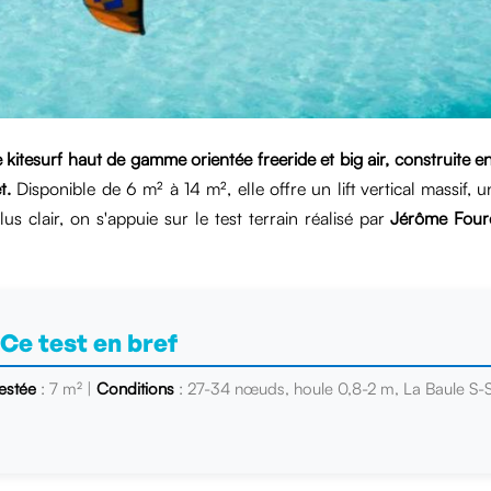
 kitesurf haut de gamme orientée freeride et big air, construite 
t.
Disponible de 6 m² à 14 m², elle offre un lift vertical massif, 
us clair, on s'appuie sur le test terrain réalisé par
Jérôme Four
 Ce test en bref
testée
: 7 m² |
Conditions
: 27-34 nœuds, houle 0,8-2 m, La Baule S-