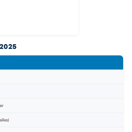
2025
air
illes)