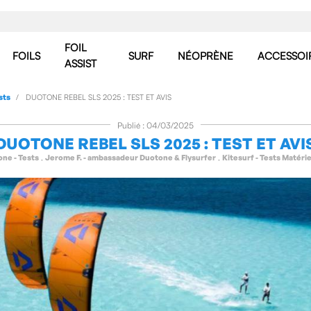
FOIL
FOILS
SURF
NÉOPRÈNE
ACCESSOI
ASSIST
sts
DUOTONE REBEL SLS 2025 : TEST ET AVIS
Publié : 04/03/2025
DUOTONE REBEL SLS 2025 : TEST ET AVI
ne - Tests
,
Jerome F. - ambassadeur Duotone & Flysurfer
,
Kitesurf - Tests Matérie