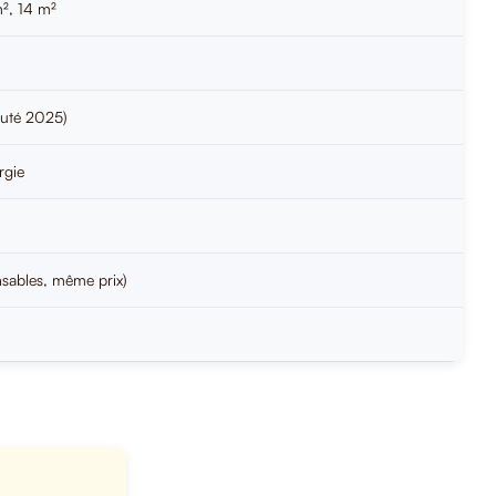
m², 14 m²
auté 2025)
rgie
sables, même prix)