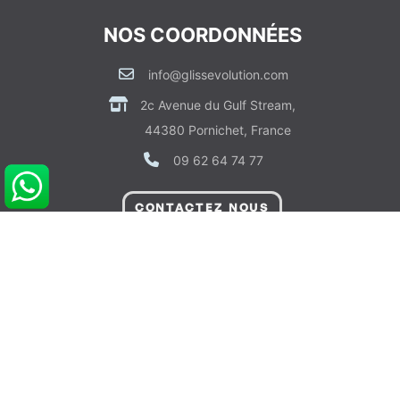
NOS COORDONNÉES
info@glissevolution.com
2c Avenue du Gulf Stream,
44380 Pornichet, France
09 62 64 74 77
CONTACTEZ NOUS
RDV CONSEIL GRATUIT
POUR VOUS AIDER
Informations sur Livraison & Paiement
Informations Légales & Données Personnelles