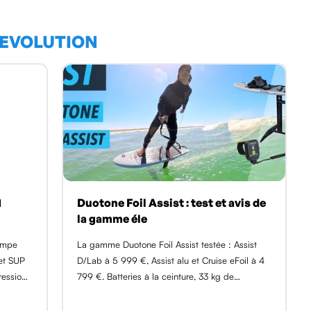
SEVOLUTION
1
Duotone Foil Assist : test et avis de
la gamme éle
pompe
La gamme Duotone Foil Assist testée : Assist
 et SUP
D/Lab à 5 999 €, Assist alu et Cruise eFoil à 4
ression
799 €. Batteries à la ceinture, 33 kg de
 réunit
poussée.
onfler