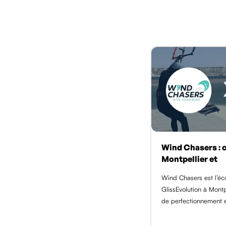
Wind Chasers : c
Montpellier et
Wind Chasers est l’éc
GlissEvolution à Montp
de perfectionnement 
moniteur BPJEPS GADA
élèves formés. Session