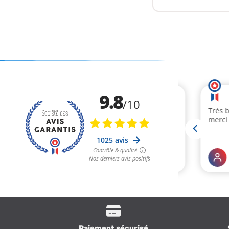
duo à 160 €, sur les sp
Paiement sécurisé