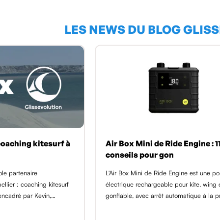
LES NEWS DU BLOG GLIS
oaching kitesurf à
Air Box Mini de Ride Engine : 1
conseils pour gon
ole partenaire
L'Air Box Mini de Ride Engine est une 
ellier : coaching kitesurf
électrique rechargeable pour kite, wing
encadré par Kevin,
gonflable, avec arrêt automatique à la p
 et IKO, plus de 200
voulue et fonction dégonflage. Ce guide
s individuelles dès 50 €,
11 conseils du shop GlissEvolution pour g