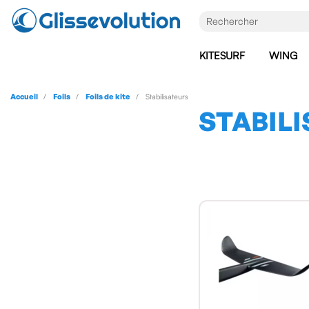
KITESURF
WING
Accueil
Foils
Foils de kite
Stabilisateurs
STABIL