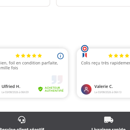
ots du go [...]
plus vite, [...]
Service client réactif
Livraison rapide