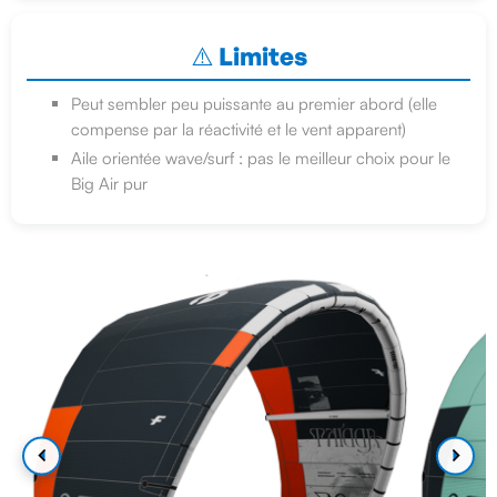
⚠️ Limites
Peut sembler peu puissante au premier abord (elle
compense par la réactivité et le vent apparent)
Aile orientée wave/surf : pas le meilleur choix pour le
Big Air pur