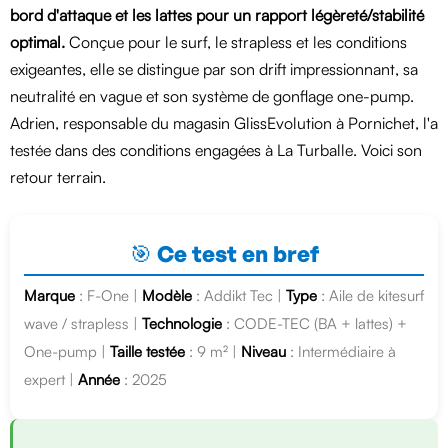
bord d'attaque et les lattes pour un rapport légèreté/stabilité
optimal.
Conçue pour le surf, le strapless et les conditions
exigeantes, elle se distingue par son drift impressionnant, sa
neutralité en vague et son système de gonflage one-pump.
Adrien, responsable du magasin GlissEvolution à Pornichet, l'a
testée dans des conditions engagées à La Turballe. Voici son
retour terrain.
🎯 Ce test en bref
Marque
: F-One |
Modèle
: Addikt Tec |
Type
: Aile de kitesurf
wave / strapless |
Technologie
: CODE-TEC (BA + lattes) +
One-pump |
Taille testée
: 9 m² |
Niveau
: Intermédiaire à
expert |
Année
: 2025