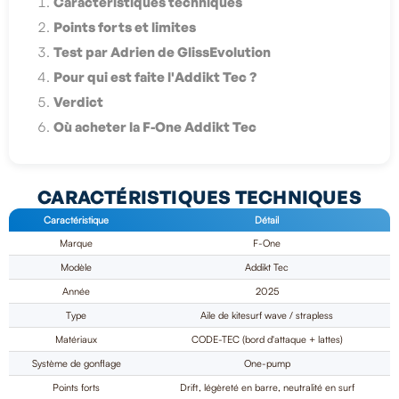
Caractéristiques techniques
Points forts et limites
Test par Adrien de GlissEvolution
Pour qui est faite l'Addikt Tec ?
Verdict
Où acheter la F-One Addikt Tec
CARACTÉRISTIQUES TECHNIQUES
Caractéristique
Détail
Marque
F-One
Modèle
Addikt Tec
Année
2025
Type
Aile de kitesurf wave / strapless
Matériaux
CODE-TEC (bord d'attaque + lattes)
Système de gonflage
One-pump
Points forts
Drift, légèreté en barre, neutralité en surf