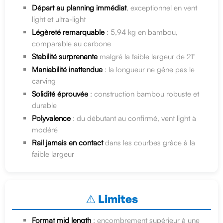
Départ au planning immédiat
, exceptionnel en vent
light et ultra-light
Légèreté remarquable
: 5,94 kg en bambou,
comparable au carbone
Stabilité surprenante
malgré la faible largeur de 21"
Maniabilité inattendue
: la longueur ne gêne pas le
carving
Solidité éprouvée
: construction bambou robuste et
durable
Polyvalence
: du débutant au confirmé, vent light à
modéré
Rail jamais en contact
dans les courbes grâce à la
faible largeur
⚠️ Limites
Format mid length
: encombrement supérieur à une