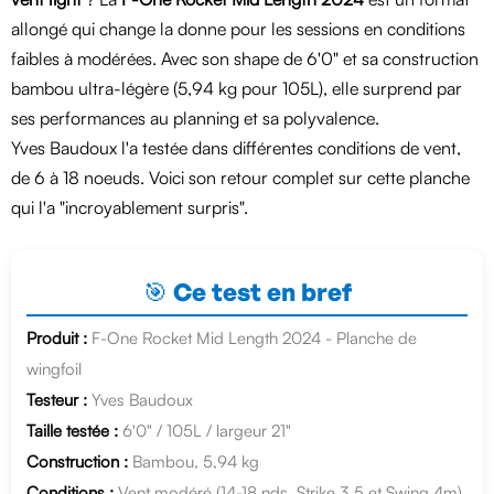
allongé qui change la donne pour les sessions en conditions
faibles à modérées. Avec son shape de 6'0" et sa construction
bambou ultra-légère (5,94 kg pour 105L), elle surprend par
ses performances au planning et sa polyvalence.
Yves Baudoux l'a testée dans différentes conditions de vent,
de 6 à 18 noeuds. Voici son retour complet sur cette planche
qui l'a "incroyablement surpris".
🎯 Ce test en bref
Produit :
F-One Rocket Mid Length 2024 - Planche de
wingfoil
Testeur :
Yves Baudoux
Taille testée :
6'0" / 105L / largeur 21"
Construction :
Bambou, 5,94 kg
Conditions :
Vent modéré (14-18 nds, Strike 3,5 et Swing 4m)