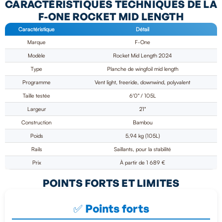
CARACTÉRISTIQUES TECHNIQUES DE LA
F-ONE ROCKET MID LENGTH
Caractéristique
Détail
Marque
F-One
Modèle
Rocket Mid Length 2024
Type
Planche de wingfoil mid length
Programme
Vent light, freeride, downwind, polyvalent
Taille testée
6'0" / 105L
Largeur
21"
Construction
Bambou
Poids
5,94 kg (105L)
Rails
Saillants, pour la stabilité
Prix
À partir de 1 689 €
POINTS FORTS ET LIMITES
✅ Points forts