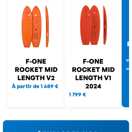
P
F-ONE
F-ONE
Voi
ROCKET MID
ROCKET MID
co
LENGTH V2
LENGTH V1
2024
À partir de 1 689 €
1 799 €