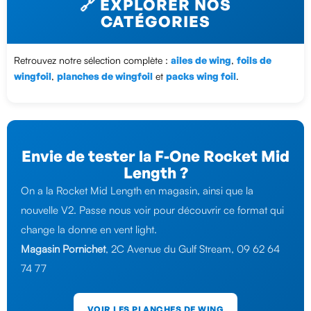
🔗 EXPLORER NOS
CATÉGORIES
Retrouvez notre sélection complète :
ailes de wing
,
foils de
wingfoil
,
planches de wingfoil
et
packs wing foil
.
Envie de tester la F-One Rocket Mid
Length ?
On a la Rocket Mid Length en magasin, ainsi que la
nouvelle V2. Passe nous voir pour découvrir ce format qui
change la donne en vent light.
Magasin Pornichet
, 2C Avenue du Gulf Stream, 09 62 64
74 77
VOIR LES PLANCHES DE WING