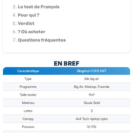
Le test de François
Pour qui ?
Verdict
? Où acheter
Questions fréquentes
EN BREF
Caractéristique
Slingshot CODE NXT
Type
Aile big air
Programme
Big Air, Kiteloop, Freeride
Taille testée
9m²
Matériau
Aluula Gold
Lattes
3
Canopy
4x4 Tech ripstop nylon
Pression
10 PSI