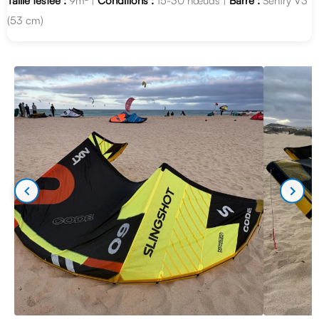
Taille testée :
9m² |
Conditions :
15-30 nœuds |
Barre :
Sentry V3
(53 cm)