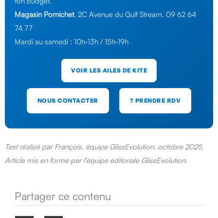
ton budget.
Magasin Pornichet
, 2C Avenue du Gulf Stream, 09 62 64
74 77
Mardi au samedi : 10h-13h / 15h-19h
VOIR LES AILES DE KITE
NOUS CONTACTER
? PRENDRE RDV
Test réalisé par François, équipe GlissEvolution, octobre 2025.
Article mis en forme par l'équipe éditoriale GlissEvolution.
Partager ce contenu