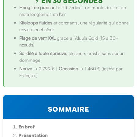
⚡ EN 30 SECONDES
Hangtime puissant
et lift vertical, on monte droit et on
reste longtemps en l'air
Kiteloops fluides
et constants, une régularité qui donne
envie d'enchaîner
Plage de vent XXL
grâce à l'Aluula Gold (15 à 30+
nœuds)
Solidité à toute épreuve
, plusieurs crashs sans aucun
dommage
Neuve
→ 2 799 € |
Occasion
→ 1 450 € (testée par
François)
SOMMAIRE
En bref
Présentation