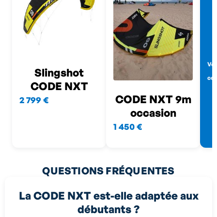
Voi
Slingshot
co
CODE NXT
CODE NXT 9m
2 799 €
occasion
1 450 €
QUESTIONS FRÉQUENTES
La CODE NXT est-elle adaptée aux
débutants ?