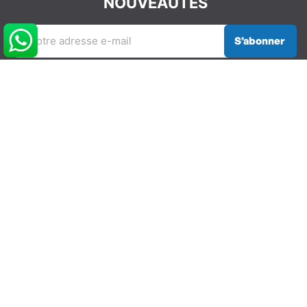
NOUVEAUTÉS
S’abonner
REJOIGNEZ LA COMMUNAUTÉ
GLISSEVOLUTION
NOS COORDONNÉES
info@glissevolution.com
2c Avenue du Gulf Stream,
44380 Pornichet, France
09 62 64 74 77