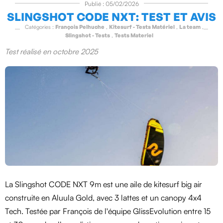
Publié : 05/02/2026
SLINGSHOT CODE NXT: TEST ET AVIS
Catégories :
François Pelhuche
,
Kitesurf - Tests Matériel
,
La team
,
Slingshot - Tests
,
Tests Materiel
Test réalisé en octobre 2025
La Slingshot CODE NXT 9m est une aile de kitesurf big air
construite en Aluula Gold, avec 3 lattes et un canopy 4x4
Tech. Testée par François de l'équipe GlissEvolution entre 15