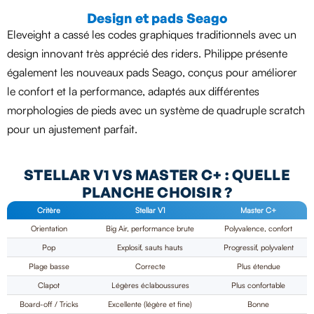
Design et pads Seago
Eleveight a cassé les codes graphiques traditionnels avec un
design innovant très apprécié des riders. Philippe présente
également les nouveaux pads Seago, conçus pour améliorer
le confort et la performance, adaptés aux différentes
morphologies de pieds avec un système de quadruple scratch
pour un ajustement parfait.
STELLAR V1 VS MASTER C+ : QUELLE
PLANCHE CHOISIR ?
Critère
Stellar V1
Master C+
Orientation
Big Air, performance brute
Polyvalence, confort
Pop
Explosif, sauts hauts
Progressif, polyvalent
Plage basse
Correcte
Plus étendue
Clapot
Légères éclaboussures
Plus confortable
Board-off / Tricks
Excellente (légère et fine)
Bonne