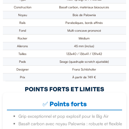
Construction
Basalt carbon, matériaux biosourcés
Noyau
Bois de Palownia
Rails
Paraboliques, bords affinés
Fond
Multi-concave prononcé
Rocker
Médium
Ailerons
45 mm (inclus)
Tailles
133x40 / 136x41 / 139x42
Pads
Seago (quadruple scratch ajustable)
Designer
Franz Schitzhofer
Prix
À partir de 749 €
POINTS FORTS ET LIMITES
✅ Points forts
Grip exceptionnel et pop explosif pour le Big Air
Basalt carbon avec noyau Palownia : robuste et flexible