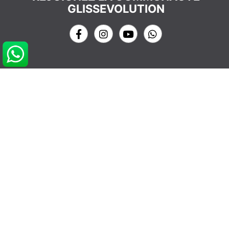
GLISSEVOLUTION
NOS COORDONNÉES
info@glissevolution.com
2c Avenue du Gulf Stream,
44380 Pornichet, France
09 62 64 74 77
CONTACTEZ NOUS
RDV CONSEIL GRATUIT