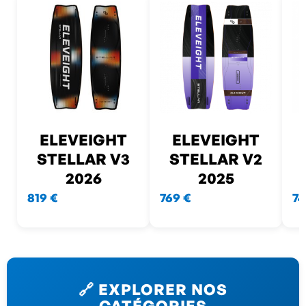
ELEVEIGHT
ELEVEIGHT
STELLAR V3
STELLAR V2
2026
2025
819 €
769 €
74
🔗 EXPLORER NOS
CATÉGORIES