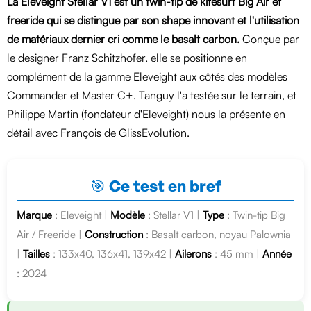
La Eleveight Stellar V1 est un twin-tip de kitesurf Big Air et
freeride qui se distingue par son shape innovant et l'utilisation
de matériaux dernier cri comme le basalt carbon.
Conçue par
le designer Franz Schitzhofer, elle se positionne en
complément de la gamme Eleveight aux côtés des modèles
Commander et Master C+. Tanguy l'a testée sur le terrain, et
Philippe Martin (fondateur d'Eleveight) nous la présente en
détail avec François de GlissEvolution.
🎯 Ce test en bref
Marque
: Eleveight |
Modèle
: Stellar V1 |
Type
: Twin-tip Big
Air / Freeride |
Construction
: Basalt carbon, noyau Palownia
|
Tailles
: 133x40, 136x41, 139x42 |
Ailerons
: 45 mm |
Année
: 2024