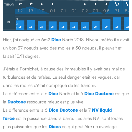
Hier, j'ai navigué en 6m2
Dice
North 2018. Niveau météo il y avait
un bon 37 noeuds avec des molles à 30 noeuds, il pleuvait et
faisait 10/11 degrés.
J'étais à Pornichet, à cause des immeubles il y avait pas mal de
turbulences et de rafales. Le seul danger était les vagues, car
dans les molles c'était compliqué de les franchir.
La différence entre la 6
Dice
North et la 6
Dice
Duotone
est que
la
Duotone
ressource mieux est plus vive.
La différence entre la 6
Dice
Duotone
et la 7
NV
liquid
force
est la puissance dans la barre. Les ailes NV sont toutes
plus puissantes que les
Dices
ce qui peut être un avantage