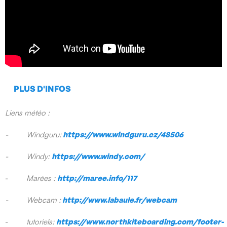
PLUS D'INFOS
Liens météo :
- Windguru:
https://www.windguru.cz/48506
- Windy:
https://www.windy.com/
-
Marées :
http://maree.info/117
-
Webcam :
http://www.labaule.fr/webcam
-
tutoriels:
https://www.northkiteboarding.com/footer-