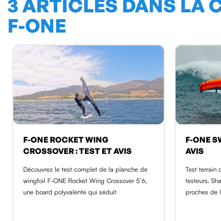
3 ARTICLES DANS LA 
F-ONE
F-ONE ROCKET WING
F-ONE SW
CROSSOVER : TEST ET AVIS
AVIS
Découvrez le test complet de la planche de
Test terrain
wingfoil F-ONE Rocket Wing Crossover 5’6,
testeurs. S
une board polyvalente qui séduit
proches de l
unanime.