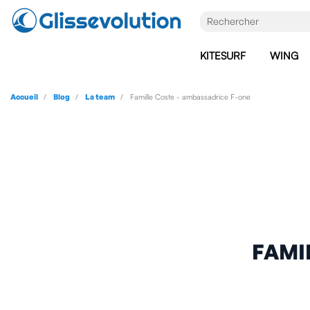
KITESURF
WING
Accueil
Blog
La team
Famille Coste - ambassadrice F-one
FAMI