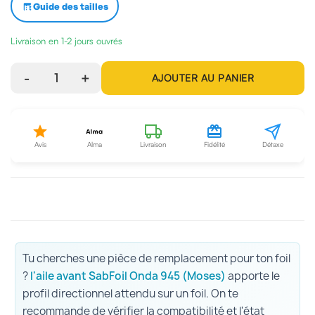
Guide des tailles
Livraison en 1-2 jours ouvrés
-
1
+
AJOUTER AU PANIER
Avis
Alma
Livraison
Fidélité
Détaxe
Tu cherches une pièce de remplacement pour ton foil
?
l'aile avant SabFoil Onda 945 (Moses)
apporte le
profil directionnel attendu sur un foil. On te
recommande de vérifier la compatibilité et l'état