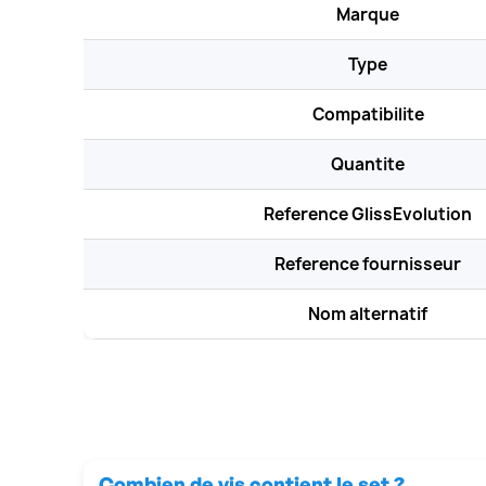
Marque
Type
Compatibilite
Quantite
Reference GlissEvolution
Reference fournisseur
Nom alternatif
Combien de vis contient le set ?