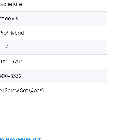
tone Kite
et de vis
 Pro/Hybrid
4
-PGL-3703
900-8332
oil Screw Set (4pcs)
le Pro/Hybrid ?