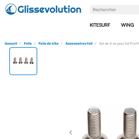
KITESURF
WING
Accueil
Foils
Foils de kite
Accessoires foil
Set de 4 vis pour foil Pro/