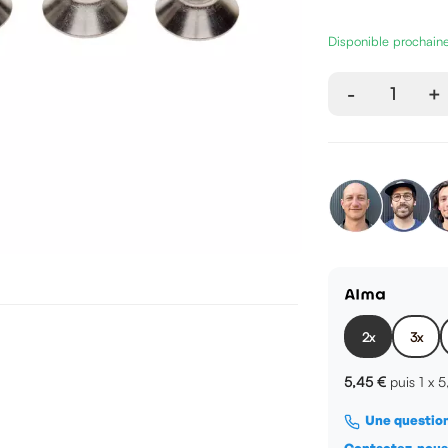
Disponible prochai
-
1
+
2x
3x
5,45 €
puis 1 x
5
Une question