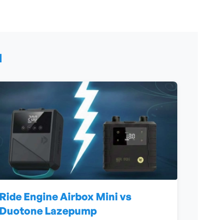
N
Ride Engine Airbox Mini vs
Duotone Lazepump