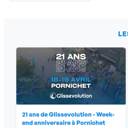
LE
21 ans de Glissevolution - Week-
end anniversaire à Pornichet