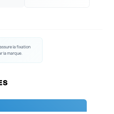
s
assure la fixation
ar la marque.
ES