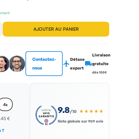
nement
AJOUTER AU PANIER
Livraison
Contactez-
Détaxe
flight
local_shipping
gratuite
nous
export
dès 100€
4x
9.8
★★★★★
/10
,45 €
Note globale sur 909 avis
 ?