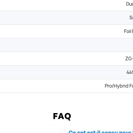
Duo
S
Foil
ZG
44
Pro/Hybrid F
FAQ
Ce set est-il conçu pour 