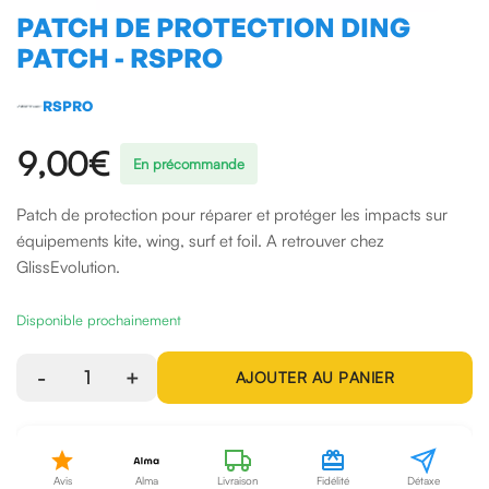
PATCH DE PROTECTION DING
PATCH - RSPRO
RSPRO
9,00€
En précommande
Patch de protection pour réparer et protéger les impacts sur
équipements kite, wing, surf et foil. A retrouver chez
GlissEvolution.
Disponible prochainement
-
1
+
AJOUTER AU PANIER
Avis
Alma
Livraison
Fidélité
Détaxe