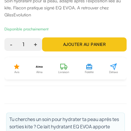
Soin hydratant pour la peau, adapté après l'exposition liée au
kite. Flacon pratique signé EQ EVOA. A retrouver chez
GlissEvolution
Disponible prochainement
-
1
+
AJOUTER AU PANIER
Avis
Alma
Livraison
Fidélité
Détaxe
Tu cherches un soin pour hydrater ta peau après tes
sorties kite ? Ce lait hydratant EQ EVOA apporte