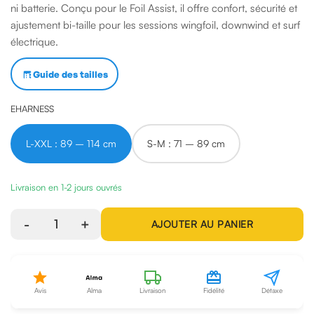
ni batterie. Conçu pour le Foil Assist, il offre confort, sécurité et
ajustement bi-taille pour les sessions wingfoil, downwind et surf
électrique.
Guide des tailles
EHARNESS
L-XXL : 89 – 114 cm
S-M : 71 – 89 cm
Livraison en 1-2 jours ouvrés
-
1
+
AJOUTER AU PANIER
Avis
Alma
Livraison
Fidélité
Détaxe