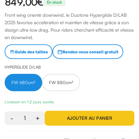
849,00 €
En stock
Front wing orienté downwind, le Duotone Hyperglide D/LAB
2025 favorise accélération et maintien de vitesse grâce à son
design ultra-low drag. Pour riders cherchant efficacité et vitesse
en downwind.
Guide des tailles
Rendez-vous conseil gratuit
HYPERGLIDE D/LAB
FW 680cm²
FW 880cm²
Livraison en 1-2 jours ouvrés
-
1
+
AJOUTER AU PANIER