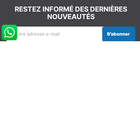
RESTEZ INFORMÉ DES DERNIÈRES
NOUVEAUTÉS
S’abonner
REJOIGNEZ LA COMMUNAUTÉ
GLISSEVOLUTION
NOS COORDONNÉES
info@glissevolution.com
2c Avenue du Gulf Stream,
44380 Pornichet, France