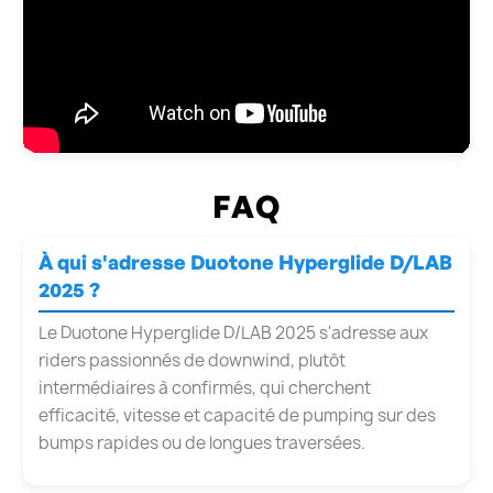
FAQ
À qui s'adresse Duotone Hyperglide D/LAB
2025 ?
Le Duotone Hyperglide D/LAB 2025 s'adresse aux
riders passionnés de downwind, plutôt
intermédiaires à confirmés, qui cherchent
efficacité, vitesse et capacité de pumping sur des
bumps rapides ou de longues traversées.