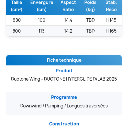
Taille
Envergure
Aspect
Poids
Stab.
(cm²)
(cm)
Ratio
(kg)
Reco
680
100
14.4
TBD
H145
800
113
14.2
TBD
H165
Fiche technique
Produit
Duotone Wing - DUOTONE HYPERGLIDE D/LAB 2025
Programme
Downwind / Pumping / Longues traversées
Construction