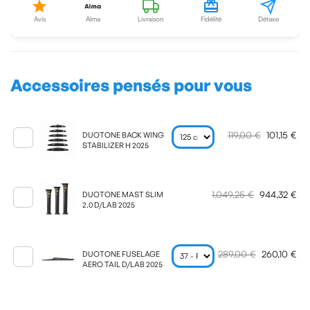
Avis
Alma
Livraison
Fidélité
Détaxe
Accessoires pensés pour vous
119,00 €
101,15 €
DUOTONE BACK WING
STABILIZER H 2025
1.049,25 €
944,32 €
DUOTONE MAST SLIM
2.0 D/LAB 2025
289,00 €
260,10 €
DUOTONE FUSELAGE
AERO TAIL D/LAB 2025