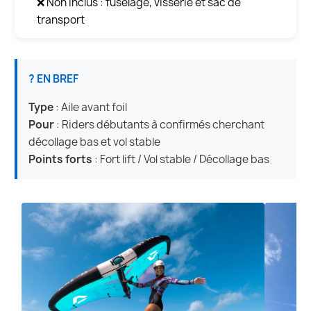
❌ Non inclus : fuselage, visserie et sac de
transport
? EN BREF
Type
: Aile avant foil
Pour
: Riders débutants à confirmés cherchant
décollage bas et vol stable
Points forts
: Fort lift / Vol stable / Décollage bas