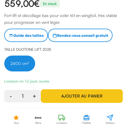
559,00 €
En stock
Fort lift et décollage bas pour voler tôt en wingfoil, très stable
pour progresser en vent léger.
Guide des tailles
Rendez-vous conseil gratuit
TAILLE DUOTONE LIFT 2025
2400 cm²
Livraison en 1-2 jours ouvrés
-
1
+
AJOUTER AU PANIER
Avis
Alma
Livraison
Fidélité
Détaxe