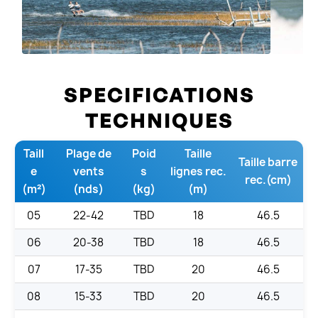
SPECIFICATIONS
TECHNIQUES
Taill
Plage de
Poid
Taille
Taille barre
e
vents
s
lignes rec.
rec.(cm)
(m²)
(nds)
(kg)
(m)
05
22-42
TBD
18
46.5
06
20-38
TBD
18
46.5
07
17-35
TBD
20
46.5
08
15-33
TBD
20
46.5