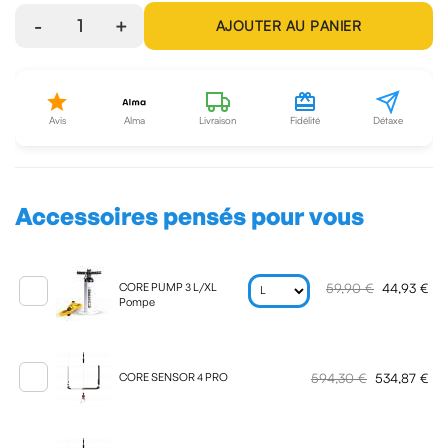
-
1
+
AJOUTER AU PANIER
Avis
Alma
Livraison
Fidélité
Détaxe
Accessoires pensés pour vous
59,90 €
44,93 €
CORE PUMP 3 L/XL
Pompe
594,30 €
534,87 €
CORE SENSOR 4 PRO