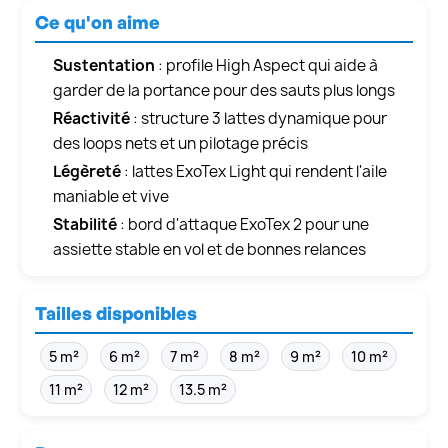
Ce qu'on aime
Sustentation
: profile High Aspect qui aide à
garder de la portance pour des sauts plus longs
Réactivité
: structure 3 lattes dynamique pour
des loops nets et un pilotage précis
Légèreté
: lattes ExoTex Light qui rendent l'aile
maniable et vive
Stabilité
: bord d'attaque ExoTex 2 pour une
assiette stable en vol et de bonnes relances
Tailles disponibles
5 m²
6 m²
7 m²
8 m²
9 m²
10 m²
11 m²
12 m²
13.5 m²