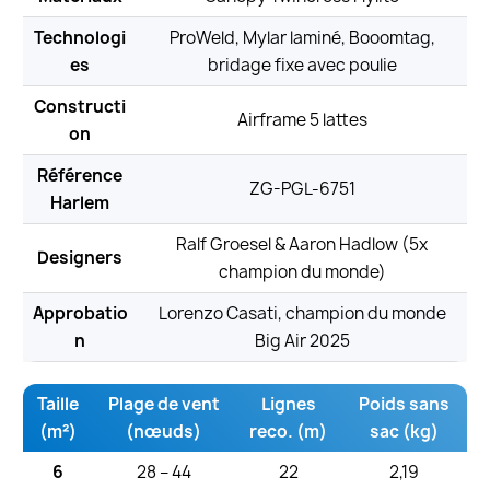
Technologi
ProWeld, Mylar laminé, Booomtag,
es
bridage fixe avec poulie
Constructi
Airframe 5 lattes
on
Référence
ZG-PGL-6751
Harlem
Ralf Groesel & Aaron Hadlow (5x
Designers
champion du monde)
Approbatio
Lorenzo Casati, champion du monde
n
Big Air 2025
Taille
Plage de vent
Lignes
Poids sans
(m²)
(nœuds)
reco. (m)
sac (kg)
6
28 – 44
22
2,19