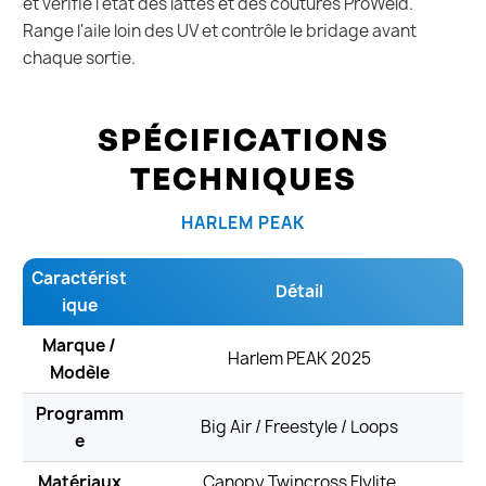
et vérifie l'état des lattes et des coutures ProWeld.
Range l'aile loin des UV et contrôle le bridage avant
chaque sortie.
SPÉCIFICATIONS
TECHNIQUES
HARLEM PEAK
Caractérist
Détail
ique
Marque /
Harlem PEAK 2025
Modèle
Programm
Big Air / Freestyle / Loops
e
Matériaux
Canopy Twincross Flylite