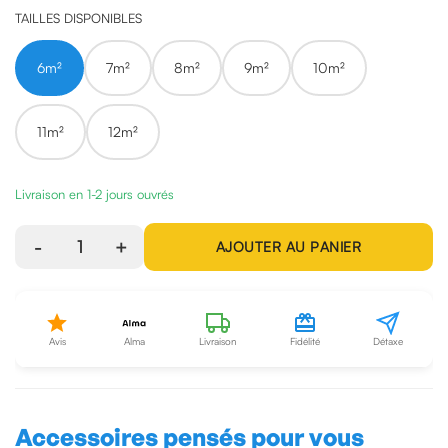
TAILLES DISPONIBLES
6m²
7m²
8m²
9m²
10m²
11m²
12m²
Livraison en 1-2 jours ouvrés
-
1
+
AJOUTER AU PANIER
Avis
Alma
Livraison
Fidélité
Détaxe
Accessoires pensés pour vous