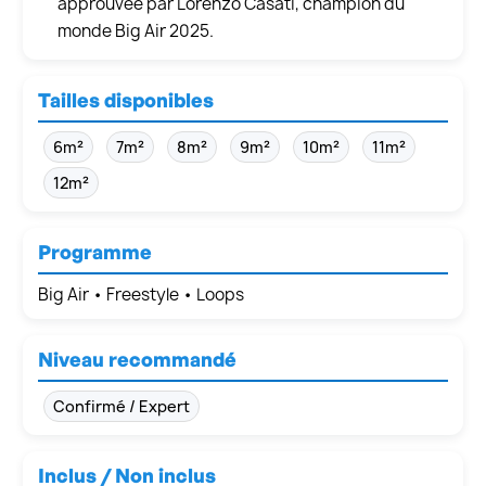
approuvée par Lorenzo Casati, champion du
monde Big Air 2025.
Tailles disponibles
6m²
7m²
8m²
9m²
10m²
11m²
12m²
Programme
Big Air • Freestyle • Loops
Niveau recommandé
Confirmé / Expert
Inclus / Non inclus