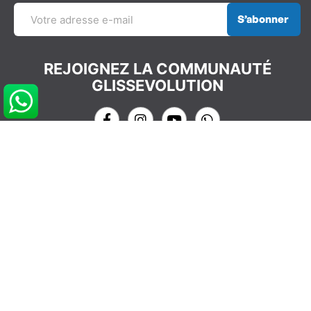
S’abonner
REJOIGNEZ LA COMMUNAUTÉ
GLISSEVOLUTION
NOS COORDONNÉES
info@glissevolution.com
2c Avenue du Gulf Stream,
44380 Pornichet, France
09 62 64 74 77
CONTACTEZ NOUS