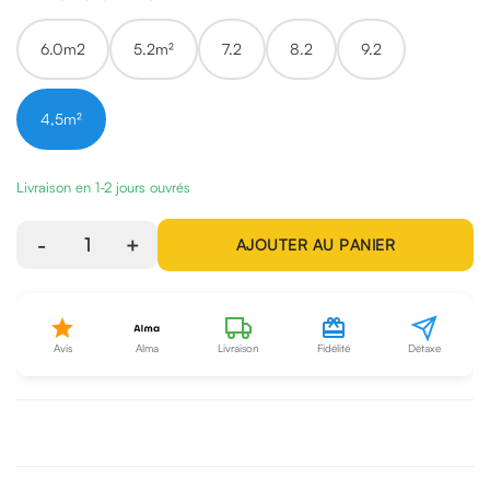
6.0m2
5.2m²
7.2
8.2
9.2
4,5m²
Livraison en 1-2 jours ouvrés
-
1
+
AJOUTER AU PANIER
Avis
Alma
Livraison
Fidélité
Détaxe