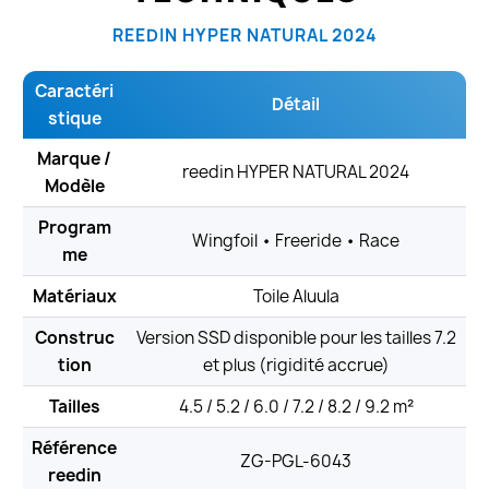
REEDIN HYPER NATURAL 2024
Caractéri
Détail
stique
Marque /
reedin HYPER NATURAL 2024
Modèle
Program
Wingfoil • Freeride • Race
me
Matériaux
Toile Aluula
Construc
Version SSD disponible pour les tailles 7.2
tion
et plus (rigidité accrue)
Tailles
4.5 / 5.2 / 6.0 / 7.2 / 8.2 / 9.2 m²
Référence
ZG-PGL-6043
reedin