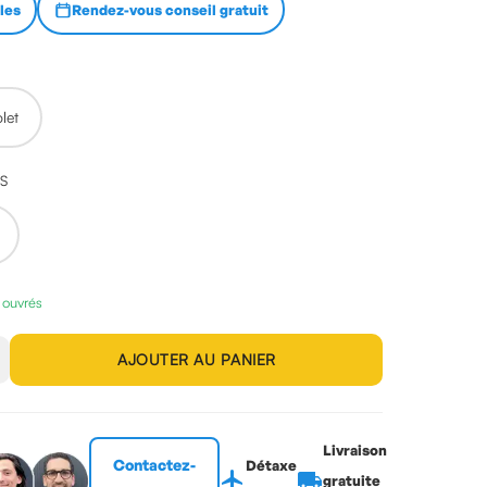
lles
Rendez-vous conseil gratuit
olet
ES
s ouvrés
AJOUTER AU PANIER
Livraison
Contactez-
Détaxe
flight
local_shipping
gratuite