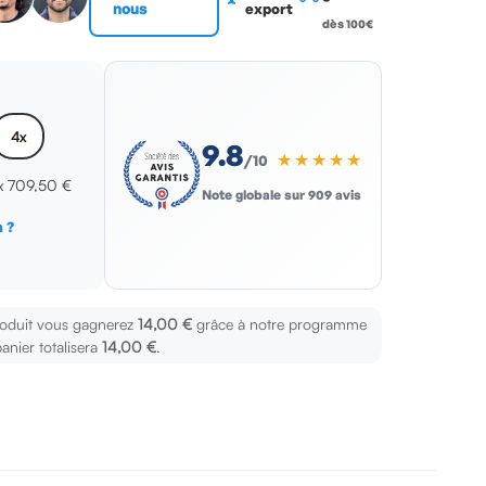
nous
export
dès 100€
4x
9.8
★★★★★
/10
 x
709,50 €
Note globale sur 909 avis
 ?
s
roduit vous gagnerez
14,00 €
grâce à notre programme
panier totalisera
14,00 €
.