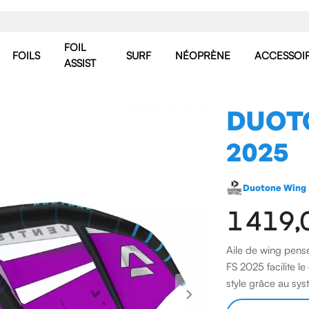
FOIL
FOILS
SURF
NÉOPRÈNE
ACCESSOI
ASSIST
DUOTO
2025
Duotone Wing
1 419,
Aile de wing pensé
FS 2025 facilite le
style grâce au sy