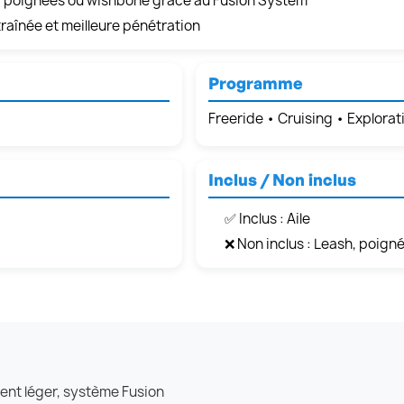
iser poignées ou wishbone grâce au Fusion System
traînée et meilleure pénétration
Programme
Freeride • Cruising • Explorat
Inclus / Non inclus
✅ Inclus : Aile
❌ Non inclus : Leash, poig
vent léger, système Fusion