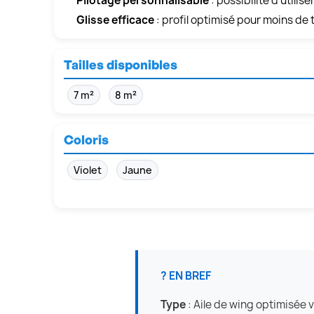
Pilotage personnalisable
: possibilité d'util
Glisse efficace
: profil optimisé pour moins de 
Tailles disponibles
7 m²
8 m²
Coloris
Violet
Jaune
? EN BREF
Type
: Aile de wing optimisée 