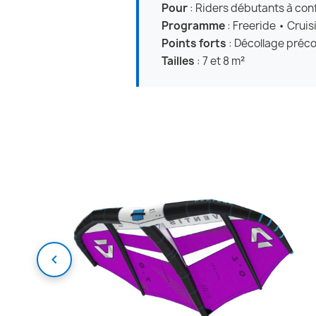
Pour
: Riders débutants à conf
Programme
: Freeride • Cruis
Points forts
: Décollage préco
Tailles
: 7 et 8 m²