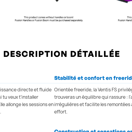
DESCRIPTION DÉTAILLÉE
Stabilité et confort en freeri
issance directe et fluide
Orientée freeride, la Ventis FS privilé
 tu veux t'installer
trouveras un équilibre qui rassure : l
le allonge les sessions en
irrégulières et facilite les remontées
.
effort.
Construction et sensations e