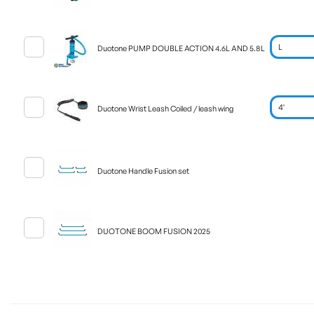
Duotone PUMP DOUBLE ACTION 4.6L AND 5.8L
Duotone Wrist Leash Coiled / leash wing
Duotone Handle Fusion set
DUOTONE BOOM FUSION 2025