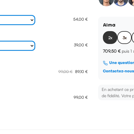
54,00 €
2x
3x
39,00 €
709,50 €
puis 1
Une question
Contactez-nou
99,00 €
89,10 €
En achetant ce p
de fidélité. Votre 
99,00 €