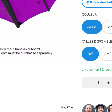
Guide des tai
COULEUR
Jaune
Vi
TAILLES DISPONIBL
7m²
8m²
Livraison en 1-2 jour
-
1
+
179,00 €