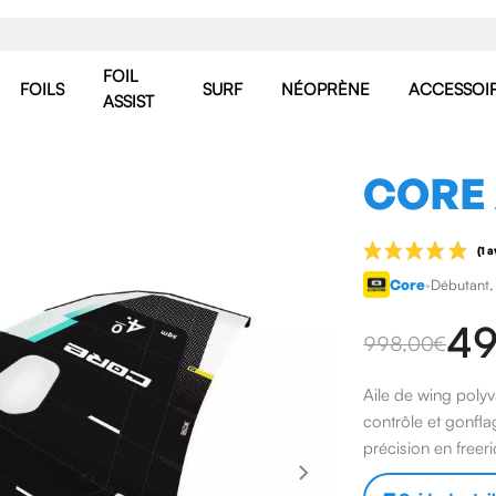
FOIL
FOILS
SURF
NÉOPRÈNE
ACCESSOI
ASSIST
CORE
Core
•
Débutant, 
49
998,00 €
Aile de wing polyv
contrôle et gonfla
précision en freeri