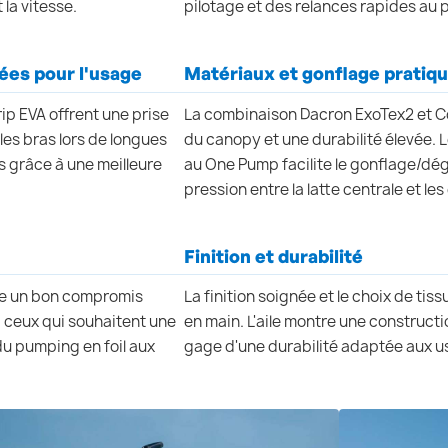
 la vitesse.
pilotage et des relances rapides au
ées pour l'usage
Matériaux et gonflage pratiq
ip EVA offrent une prise
La combinaison Dacron ExoTex2 et 
les bras lors de longues
du canopy et une durabilité élevée.
 grâce à une meilleure
au One Pump facilite le gonflage/dég
pression entre la latte centrale et les
Finition et durabilité
ffre un bon compromis
La finition soignée et le choix de tis
 ceux qui souhaitent une
en main. L'aile montre une constructio
u pumping en foil aux
gage d'une durabilité adaptée aux u