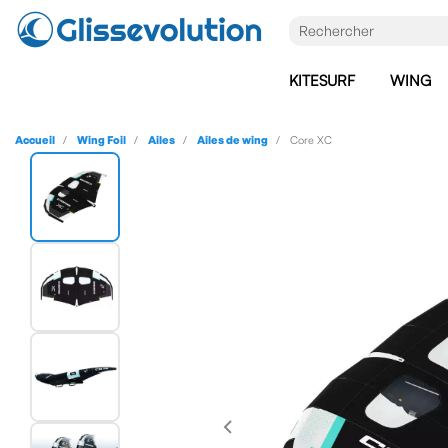
KITESURF
WING
Accueil
Wing Foil
Ailes
Ailes de wing
Core XC