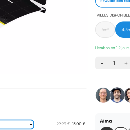
Guide des tai
TAILLES DISPONIBL
6m²
4,5
Livraison en 1-2 jour
-
1
+
29,99 €
15,00 €