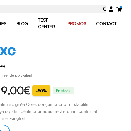
TEST
RES
BLOG
PROMOS
CONTACT
CENTER
 XC
Freeride polyvalent
(1 avis)
9,00 €
-50%
En stock
alente signée Core, conçue pour offrir stabilité,
ge rapide. Idéale pour riders recherchant confort et
de et wingfoil.