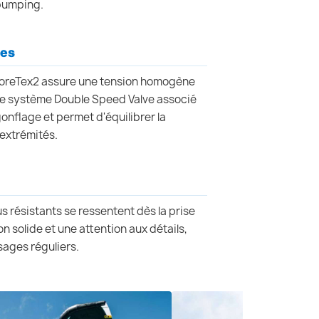
 pumping.
ues
CoreTex2 assure une tension homogène
 Le système Double Speed Valve associé
onflage et permet d'équilibrer la
 extrémités.
sus résistants se ressentent dès la prise
n solide et une attention aux détails,
sages réguliers.