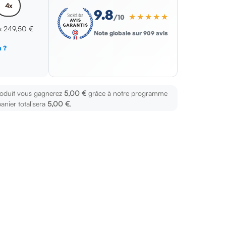
4x
9.8
★★★★★
/10
 x
249,50 €
Note globale sur 909 avis
 ?
s
roduit vous gagnerez
5,00 €
grâce à notre programme
panier totalisera
5,00 €
.