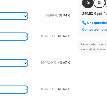
2x
3x
249,50 €
puis 1
59,90 €
38,94 €
Une question
Contactez-nou
1.049,00 €
419,60 €
En achetant ce p
de fidélité. Votre 
1.049,00 €
419,60 €
1.049,00 €
419,60 €