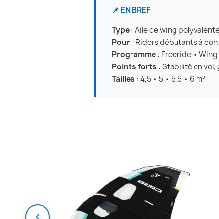
📌 EN BREF
Type
: Aile de wing polyvalen
Pour
: Riders débutants à conf
Programme
: Freeride • Wingf
Points forts
: Stabilité en vo
Tailles
: 4,5 • 5 • 5,5 • 6 m²