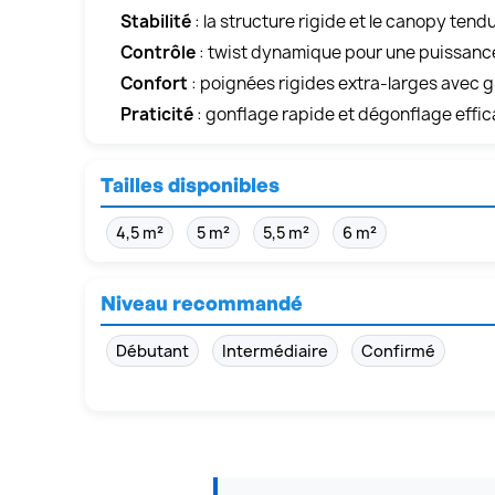
Stabilité
: la structure rigide et le canopy tendu
Contrôle
: twist dynamique pour une puissance
Confort
: poignées rigides extra‑larges avec gr
Praticité
: gonflage rapide et dégonflage effi
Tailles disponibles
4,5 m²
5 m²
5,5 m²
6 m²
Niveau recommandé
Débutant
Intermédiaire
Confirmé