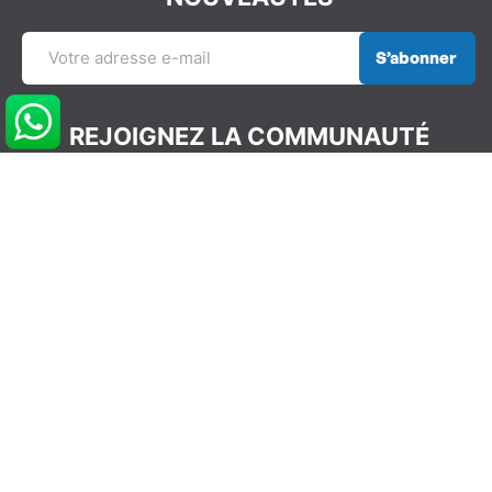
S’abonner
REJOIGNEZ LA COMMUNAUTÉ
GLISSEVOLUTION
NOS COORDONNÉES
info@glissevolution.com
2c Avenue du Gulf Stream,
44380 Pornichet, France
09 62 64 74 77