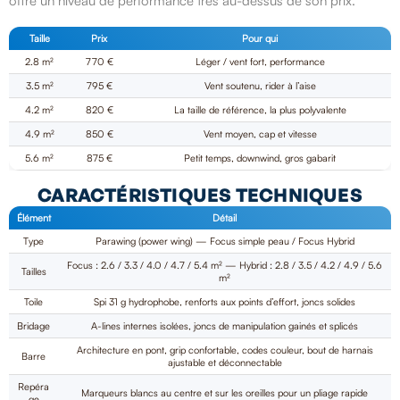
offre un niveau de performance très au-dessus de son prix.
Taille
Prix
Pour qui
2.8 m²
770 €
Léger / vent fort, performance
3.5 m²
795 €
Vent soutenu, rider à l’aise
4.2 m²
820 €
La taille de référence, la plus polyvalente
4.9 m²
850 €
Vent moyen, cap et vitesse
5.6 m²
875 €
Petit temps, downwind, gros gabarit
CARACTÉRISTIQUES TECHNIQUES
Élément
Détail
Type
Parawing (power wing) — Focus simple peau / Focus Hybrid
Focus : 2.6 / 3.3 / 4.0 / 4.7 / 5.4 m² — Hybrid : 2.8 / 3.5 / 4.2 / 4.9 / 5.6
Tailles
m²
Toile
Spi 31 g hydrophobe, renforts aux points d’effort, joncs solides
Bridage
A-lines internes isolées, joncs de manipulation gainés et splicés
Architecture en pont, grip confortable, codes couleur, bout de harnais
Barre
ajustable et déconnectable
Repéra
Marqueurs blancs au centre et sur les oreilles pour un pliage rapide
ge