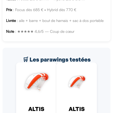
Prix
: Focus dès 685 € • Hybrid dès 770 €
Livrée
: aile + barre + bout de harnais + sac à dos portable
Note
: ★★★★★ 4,6/5 — Coup de cœur
🛒 Les parawings testées
ALTIS
ALTIS