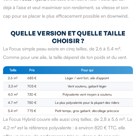
déjà à l’aise et veut maximiser son rendement, sa vitesse et son
cap pour se placer le plus efficacement possible en downwind.
QUELLE VERSION ET QUELLE TAILLE
CHOISIR ?
La Focus simple peau existe en cinq tailles, de 2.6 à 5.4 m².
Comme pour une aile, la taille dépend de ton poids et du vent.
Taille
Prix
Pour qui
2.6 m²
685 €
Léger / vent fort, aile d’appoint
3.3 m²
705 €
Vent soutenu, gabarit léger
4.0 m²
730 €
Polyvalente vent moyen à soutenu
4.7 m²
750 €
La plus polyvalente pour la plupart des riders
5.4 m²
775 €
Petit temps, gros gabarit, décollage précoce
La Focus Hybrid couvre elle aussi cinq tailles, de 2.8 à 5.6 m². La
4.2 m² est la référence polyvalente : à environ 820 € TTC, elle