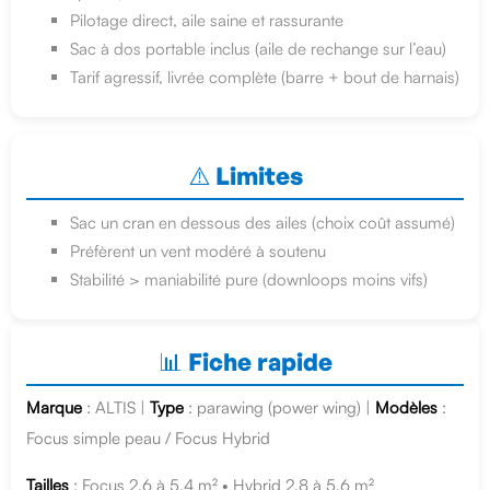
Pilotage direct, aile saine et rassurante
Sac à dos portable inclus (aile de rechange sur l’eau)
Tarif agressif, livrée complète (barre + bout de harnais)
⚠️ Limites
Sac un cran en dessous des ailes (choix coût assumé)
Préfèrent un vent modéré à soutenu
Stabilité > maniabilité pure (downloops moins vifs)
📊 Fiche rapide
Marque
: ALTIS |
Type
: parawing (power wing) |
Modèles
:
Focus simple peau / Focus Hybrid
Tailles
: Focus 2.6 à 5.4 m² • Hybrid 2.8 à 5.6 m²