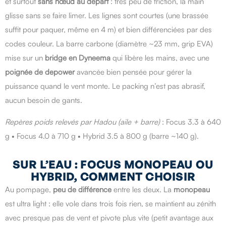
et surtout
sans nœud au départ
: très peu de friction, la main
glisse sans se faire limer. Les lignes sont courtes (une brassée
suffit pour paquer, même en 4 m) et bien différenciées par des
codes couleur. La barre carbone (diamètre ~23 mm, grip EVA)
mise sur un
bridge en Dyneema
qui libère les mains, avec une
poignée de depower
avancée bien pensée pour gérer la
puissance quand le vent monte. Le packing n’est pas abrasif,
aucun besoin de gants.
Repères poids relevés par Hadou (aile + barre)
: Focus 3.3 à 640
g • Focus 4.0 à 710 g • Hybrid 3.5 à 800 g (barre ~140 g).
SUR L’EAU : FOCUS MONOPEAU OU
HYBRID, COMMENT CHOISIR
Au pompage,
peu de différence
entre les deux. La
monopeau
est ultra light : elle vole dans trois fois rien, se maintient au zénith
avec presque pas de vent et pivote plus vite (petit avantage aux