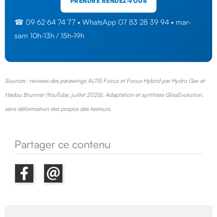
PRENDRE RENDEZ-VOUS
☎ 09 62 64 74 77 • WhatsApp 07 83 28 39 94 • mar-
sam 10h-13h / 15h-19h
Sources : reviews des parawings ALTIS Focus et Focus Hybrid par Hydro Gav et
Hadou Brunner (YouTube, juillet 2026). Adaptation et synthèse GlissEvolution,
sans déformation des propos des testeurs.
Partager ce contenu