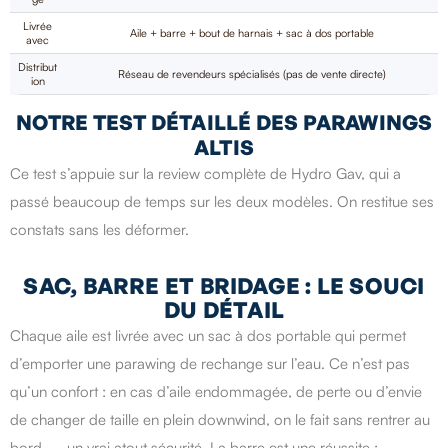
Livrée
Aile + barre + bout de harnais + sac à dos portable
avec
Distribut
Réseau de revendeurs spécialisés (pas de vente directe)
ion
NOTRE TEST DÉTAILLÉ DES PARAWINGS
ALTIS
Ce test s’appuie sur la review complète de Hydro Gav, qui a
passé beaucoup de temps sur les deux modèles. On restitue ses
constats sans les déformer.
SAC, BARRE ET BRIDAGE : LE SOUCI
DU DÉTAIL
Chaque aile est livrée avec un sac à dos portable qui permet
d’emporter une parawing de rechange sur l’eau. Ce n’est pas
qu’un confort : en cas d’aile endommagée, de perte ou d’envie
de changer de taille en plein downwind, on le fait sans rentrer au
bord — un vrai atout sécurité. La barre est une réussite :