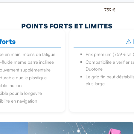
759 €
POINTS FORTS ET LIMITES
forts
⚠️
ise en main, moins de fatigue
Prix premium (759 € vs 5
-fluide même barre inclinée
Compatibilité à vérifier s
Duotone
mouvement supplémentaire
Le grip fin peut déstabili
t durable que le plastique
plus large
le friction
iblé pour la longévité
ilité en navigation