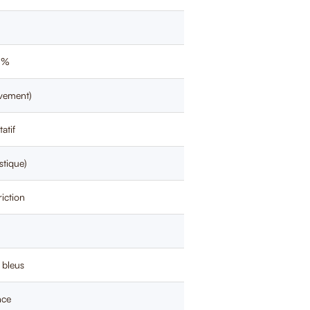
20%
vement)
atif
stique)
riction
 bleus
nce