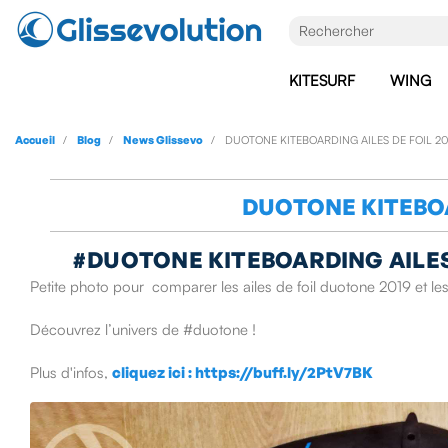
KITESURF
WING
Accueil
Blog
News Glissevo
DUOTONE KITEBOARDING AILES DE FOIL 2
DUOTONE KITEBOA
#DUOTONE KITEBOARDING AILES 
Petite photo pour comparer les ailes de foil duotone 2019 et le
Découvrez l’univers de #duotone !
Plus d'infos,
cliquez ici
:
https://buff.ly/2PtV7BK