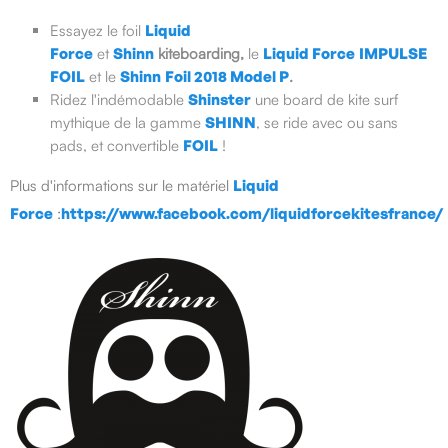
Essayez le foil
Liquid
Force
et
Shinn
kiteboarding,
le
Liquid Force
IMPULSE
FOIL
et le
Shinn
Foil 2018 Model P
.
Ridez l'indémodable
Shinster
une board de kite surf
mythique de la gamme
SHINN
, se ride avec ou sans
pads, et convertible
FOIL
!
Plus d'informations sur le matériel
Liquid
Force
:
https://www.facebook.com/liquidforcekitesfrance/