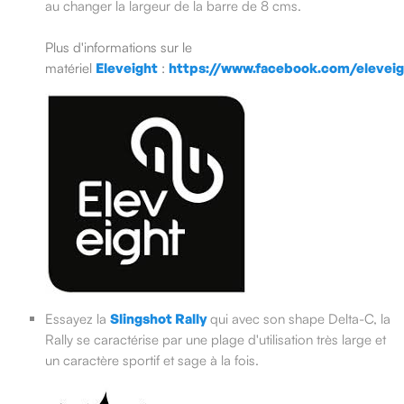
au changer la largeur de la barre de 8 cms.
Plus d'informations sur le
matériel
Eleveight
:
https://www.facebook.com/eleveig
Essayez la
Slingshot Rally
qui avec son shape Delta-C, la
Rally se caractérise par une plage d'utilisation très large et
un caractère sportif et sage à la fois.