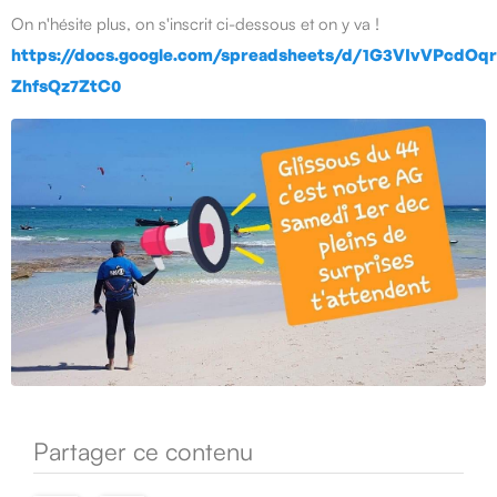
On n'hésite plus, on s'inscrit ci-dessous et on y va !
https://docs.google.com/spreadsheets/d/1G3VIvVPcdOq
ZhfsQz7ZtC0
Partager ce contenu