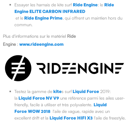
Essayer les harnais
de kite surf
Ride Engine
: le
Ride
Engine ELITE CARBON INFRARED
et le
Ride Engine Prime
, qui offrent un maintien hors du
commun.
Plus d'informations sur le matériel
Ride
Engine
:
www.rideengine.com
Testez la gamme de
kite
s surf
Liquid Force
2019:
la
Liquid Force NV V9
une référence parmi les ailes
user-
friendly, facile à utiliser et très polyvalente.
Liquid
Force
WOW 2018
l'a
ile de vague, rapide avec un
excellent drift et la
Liquid Force
HIFI X3
l'aile de freestyle.