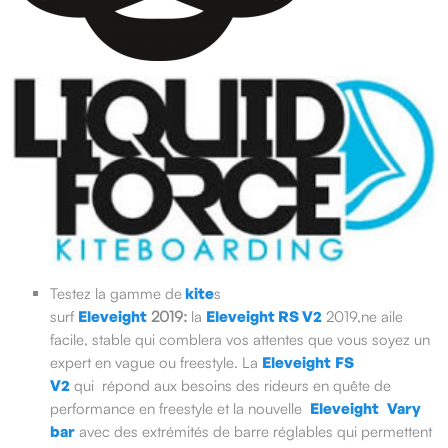
Testez la gamme de
kite
s
surf
Eleveight
2019:
la
Eleveight
RS V2
2019,
ne aile
facile, stable qui comblera vos attentes que vous soyez un
expert en vague ou freestyle. La
Eleveight
FS
V2
qui
répond aux besoins des rideurs en quête de
performance en freestyle et la nouvelle
Eleveight
Vary
bar
avec des extrémités de barre réglables qui permettent