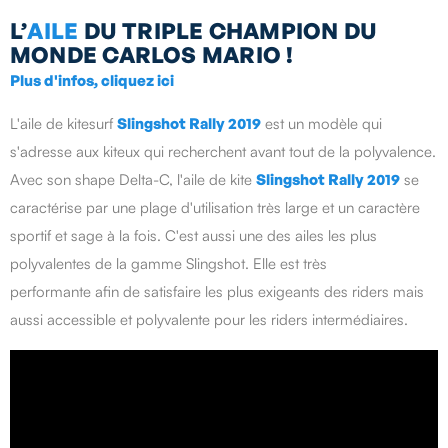
L’
AILE
DU TRIPLE CHAMPION DU
MONDE CARLOS MARIO !
Plus d'infos, cliquez ici
L'aile de kitesurf
Slingshot Rally 2019
est un modèle qui
s'adresse aux kiteux qui recherchent avant tout de la polyvalence.
Avec son shape Delta-C, l'aile de kite
Slingshot Rally 2019
se
caractérise par une plage d'utilisation très large et un caractère
sportif et sage à la fois. C'est aussi
une des ailes les plus
polyvalentes
de la gamme Slingshot
. Elle est très
performante
afin de satisfaire les plus exigeants des riders mais
aussi accessible et polyvalente pou
r les riders intermédiaires.