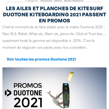
Catégories :
Duotone - Actus
,
News Glissevo
LES AILES ET PLANCHES DE KITESURF
DUOTONE KITEBOARDING 2021 PASSENT
EN PROMOS
C'est le moment de se faire plaisir
avec le matos Duotone 2021
:
Neo SLS, Rebel, Whip sls, Wam sls, jaime sls, Click et Trust bar,...
quasiment toute la gamme est disponible à -20%. C'est le
moment de négocier vos packs avec nos conseillers.
Voir toutes les promos Duotone 2021