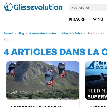
KITESURF
WING
Accueil
Blog
Nouveautés et actus
Kitesurf - Actus
Reedin - Actus
Reedin
4 ARTICLES DANS LA 
LA NOUVELLE AILE DE KITE
TEST DE