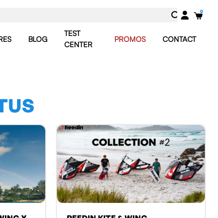
TEST
RES
BLOG
PROMOS
CONTACT
CENTER
CTUS
WING X
REEDIN KITE & WING