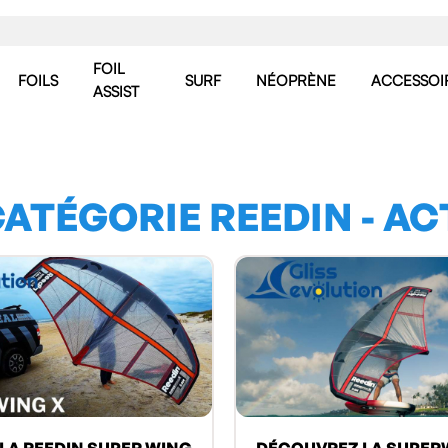
FOIL
FOILS
SURF
NÉOPRÈNE
ACCESSOI
ASSIST
CATÉGORIE REEDIN - A
 LA REEDIN SUPER WING
DÉCOUVREZ LA SUPER