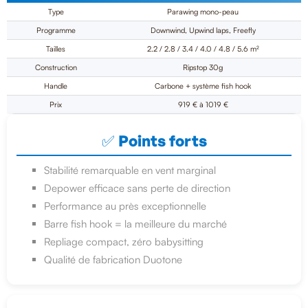
Type
Parawing mono-peau
Programme
Downwind, Upwind laps, Freefly
Tailles
2.2 / 2.8 / 3.4 / 4.0 / 4.8 / 5.6 m²
Construction
Ripstop 30g
Handle
Carbone + système fish hook
Prix
919 € à 1019 €
✅ Points forts
Stabilité remarquable en vent marginal
Depower efficace sans perte de direction
Performance au près exceptionnelle
Barre fish hook = la meilleure du marché
Repliage compact, zéro babysitting
Qualité de fabrication Duotone