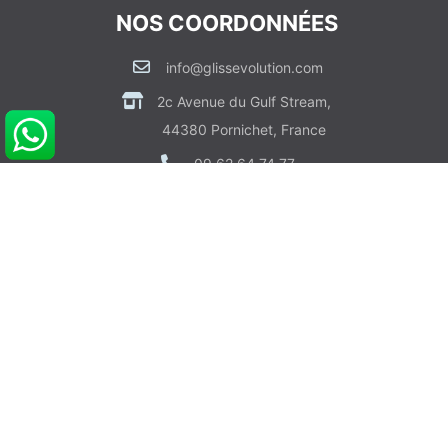
NOS COORDONNÉES
info@glissevolution.com
2c Avenue du Gulf Stream,
44380 Pornichet, France
09 62 64 74 77
CONTACTEZ NOUS
RDV CONSEIL GRATUIT
POUR VOUS AIDER
Informations sur Livraison & Paiement
Informations Légales & Données Personnelles