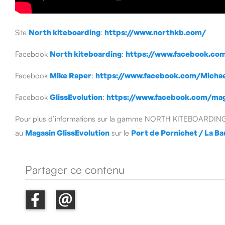
Site
North kiteboarding
:
https://www.northkb.com/
Facebook
North kiteboarding
:
https://www.facebook.com
Facebook
Mike Raper
:
https://www.facebook.com/Michae
Facebook
GlissEvolution
:
https://www.facebook.com/maga
Pour plus d’informations sur la gamme NORTH KITEBOARDING,
au
Magasin GlissEvolution
sur le
Port de Pornichet / La Ba
Partager ce contenu