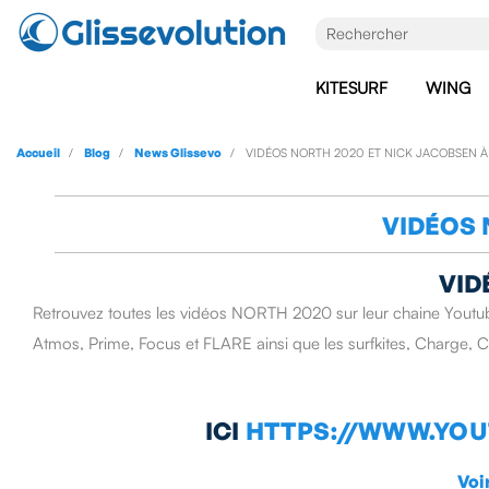
KITESURF
WING
Accueil
Blog
News Glissevo
VIDÉOS NORTH 2020 ET NICK JACOBSEN 
VIDÉOS 
VID
Retrouvez toutes les vidéos NORTH 2020 sur leur chaine Youtube
Atmos, Prime, Focus et FLARE ainsi que les surfkites, Charge,
ICI
HT
TPS://WWW.YO
Voi