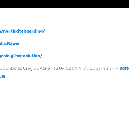
/northkiteboarding/
l.a.Raper
sin.glissevolution/
 contactez Greg ou Adrien au 09 62 64 74 77 ou par email –
adr
ule
.