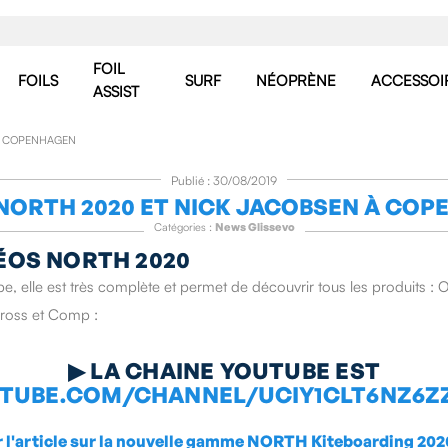
FOIL
FOILS
SURF
NÉOPRÈNE
ACCESSOI
ASSIST
À COPENHAGEN
Publié : 30/08/2019
NORTH 2020 ET NICK JACOBSEN À CO
Catégories :
News Glissevo
ÉOS NORTH 2020
, elle est très complète et permet de découvrir tous les produits :
 Cross et Comp :
▶
LA CHAINE YOUTUBE EST
UTUBE.COM/CHANNEL/UCIY1CLT6NZ6Z
r l'article sur la nouvelle gamme NORTH Kiteboarding 2020