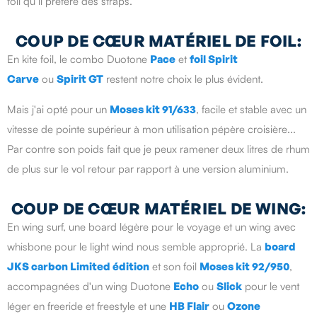
foil qu’il préfère des straps.
COUP DE CŒUR MATÉRIEL DE FOIL:
En kite foil, le combo Duotone
Pace
et
foil Spirit
Carve
ou
Spirit GT
restent notre choix le plus évident.
Mais j'ai opté pour un
Moses kit 91/633
, facile et stable avec un
vitesse de pointe supérieur à mon utilisation pépère croisière...
Par contre son poids fait que je peux ramener deux litres de rhum
de plus sur le vol retour par rapport à une version aluminium.
COUP DE CŒUR MATÉRIEL DE WING:
En wing surf, une board légère pour le voyage et un wing avec
whisbone pour le light wind nous semble approprié. La
board
JKS carbon Limited édition
et son foil
Moses kit 92/950
,
accompagnées d'un wing Duotone
Echo
ou
Slick
pour le vent
léger en freeride et freestyle et une
HB Flair
ou
Ozone