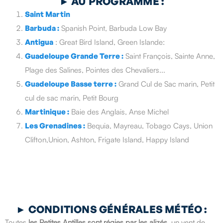
►
AU PROGRAMME :
Saint Martin
Barbuda
:
Spanish Point, Barbuda Low Bay
Antigua
: Great Bird Island, Green Islande:
Guadeloupe Grande Terre
:
Saint François, Sainte Anne,
Plage des Salines, Pointes des Chevaliers...
Guadeloupe Basse terre
:
Grand Cul de Sac marin, Petit
cul de sac marin, Petit Bourg
Martinique
:
Baie des Anglais, Anse Michel
Les Grenadines
:
Bequia, Mayreau, Tobago Cays, Union
Clifton,Union, Ashton, Frigate Island, Happy Island
►
CONDITIONS GÉNÉRALES MÉTÉO :
Toutes
les Petites Antilles sont régies par les alizés
, un vent de