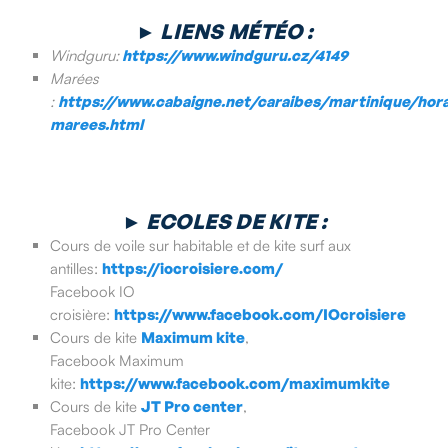
►
LIENS MÉTÉO :
Windguru:
https://www.windguru.cz/4149
Marées
:
https://www.cabaigne.net/caraibes/martinique/hora
marees.html
►
ECOLES DE KITE :
Cours de voile sur habitable et de kite surf aux
antilles:
https://iocroisiere.com/
Facebook IO
croisière:
https://www.facebook.com/IOcroisiere
Cours de kite
Maximum kite
,
Facebook Maximum
kite:
https://www.facebook.com/maximumkite
Cours de kite
JT Pro center
,
Facebook JT Pro Center