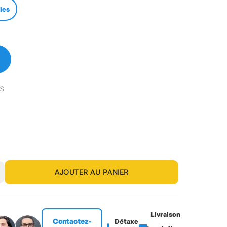
lles
n
ES
AJOUTER AU PANIER
Livraison
Contactez-
Détaxe