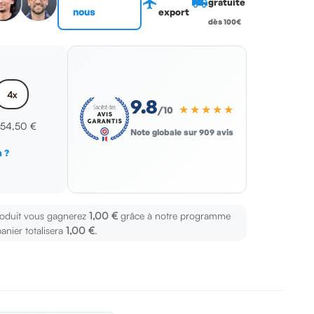
flight
local_shipping
gratuite
nous
export
dès 100€
4x
9.8
★★★★★
/10
x
54,50 €
Note globale sur 909 avis
 ?
s
roduit vous gagnerez
1,00 €
grâce à notre programme
panier totalisera
1,00 €
.