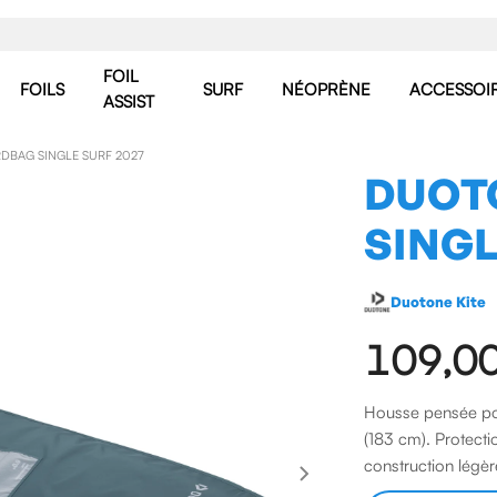
FOIL
FOILS
SURF
NÉOPRÈNE
ACCESSOI
ASSIST
DBAG SINGLE SURF 2027
DUOT
SINGL
Duotone Kite
109,0
Housse pensée pou
(183 cm). Protecti
construction légèr