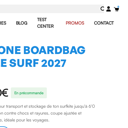
TEST
RES
BLOG
PROMOS
CONTACT
CENTER
ONE BOARDBAG
E SURF 2027
0€
En précommande
r transport et stockage de ton surfkite jusqu'à 6'0
on contre chocs et rayures, coupe ajustée et
e, idéale pour les voyages.