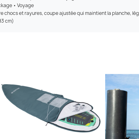
ockage • Voyage
re chocs et rayures, coupe ajustée qui maintient la planche, l
183 cm)