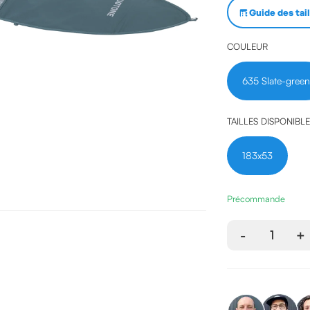
Guide des tai
COULEUR
635 Slate-gree
TAILLES DISPONIBL
183x53
Précommande
-
1
+