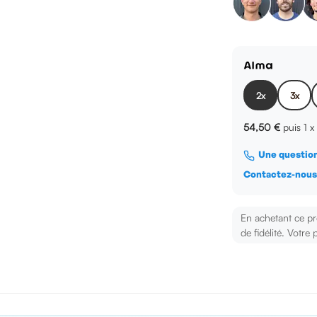
2x
3x
54,50 €
puis 1 
Une question
Contactez-nou
En achetant ce p
de fidélité. Votre 