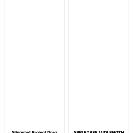
Slingshot Project Drag
APPLETREE MIDLENGTH