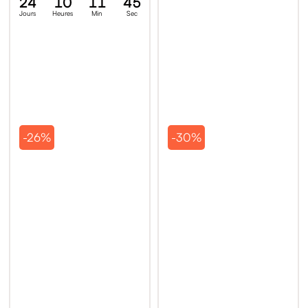
24
10
11
44
Jours
Heures
Min
Sec
-26%
-30%