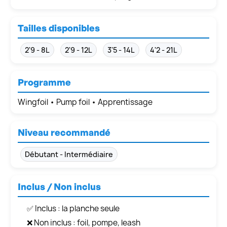
Tailles disponibles
2'9 - 8L
2'9 - 12L
3'5 - 14L
4'2 - 21L
Programme
Wingfoil • Pump foil • Apprentissage
Niveau recommandé
Débutant - Intermédiaire
Inclus / Non inclus
✅ Inclus : la planche seule
❌ Non inclus : foil, pompe, leash