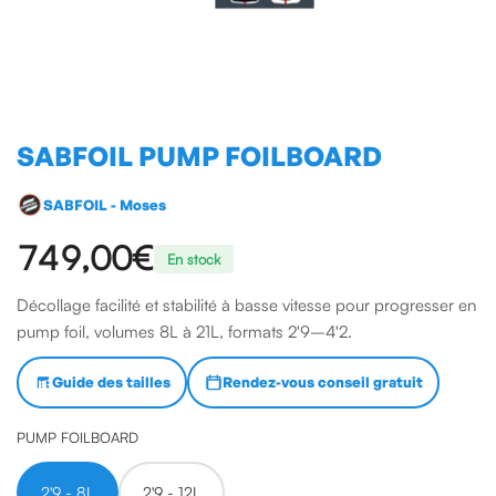
SABFOIL PUMP FOILBOARD
SABFOIL - Moses
749,00€
En stock
Décollage facilité et stabilité à basse vitesse pour progresser en
pump foil, volumes 8L à 21L, formats 2'9–4'2.
Guide des tailles
Rendez-vous conseil gratuit
PUMP FOILBOARD
2'9 - 8L
2'9 - 12L