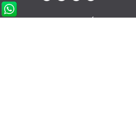
NOS COORDONNÉES
info@glissevolution.com
2c Avenue du Gulf Stream,
44380 Pornichet, France
09 62 64 74 77
CONTACTEZ NOUS
RDV CONSEIL GRATUIT
POUR VOUS AIDER
Informations sur Livraison & Paiement