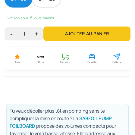
Livraison sous 8 jours ouvrés
-
1
+
AJOUTER AU PANIER
Avis
Alma
Livraison
Fidélité
Détaxe
Tu veux décoller plus tôt en pomping sans te
compliquer la mise en route ? La
SABFOIL PUMP
FOILBOARD
propose des volumes compacts pour
favoriser le vol à basse vitesse. Elle s'adresse aux