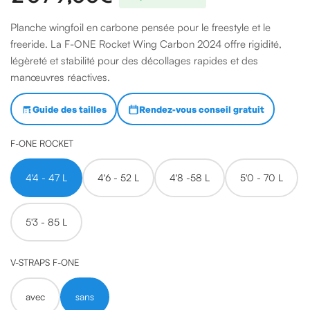
Planche wingfoil en carbone pensée pour le freestyle et le
freeride. La F-ONE Rocket Wing Carbon 2024 offre rigidité,
légèreté et stabilité pour des décollages rapides et des
manœuvres réactives.
Guide des tailles
Rendez-vous conseil gratuit
F-ONE ROCKET
4'4 - 47 L
4'6 - 52 L
4'8 -58 L
5'0 - 70 L
5'3 - 85 L
V-STRAPS F-ONE
avec
sans