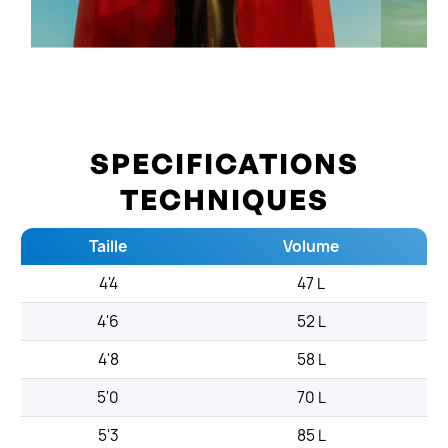
SPECIFICATIONS
TECHNIQUES
Taille
Volume
4'4
47 L
4'6
52 L
4'8
58 L
5'0
70 L
5'3
85 L