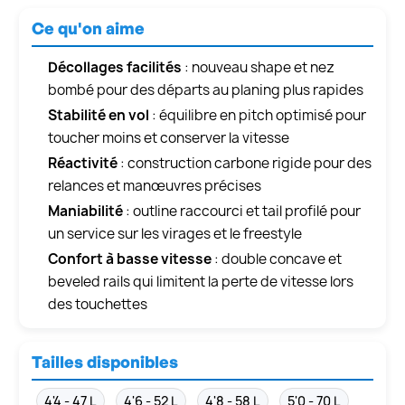
Ce qu'on aime
Décollages facilités
: nouveau shape et nez
bombé pour des départs au planing plus rapides
Stabilité en vol
: équilibre en pitch optimisé pour
toucher moins et conserver la vitesse
Réactivité
: construction carbone rigide pour des
relances et manœuvres précises
Maniabilité
: outline raccourci et tail profilé pour
un service sur les virages et le freestyle
Confort à basse vitesse
: double concave et
beveled rails qui limitent la perte de vitesse lors
des touchettes
Tailles disponibles
4'4 - 47 L
4'6 - 52 L
4'8 - 58 L
5'0 - 70 L