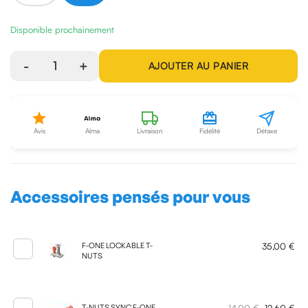
Disponible prochainement
-
1
+
AJOUTER AU PANIER
Avis
Alma
Livraison
Fidélité
Détaxe
Accessoires pensés pour vous
35,00 €
F-ONE LOCKABLE T-
NUTS
T-NUTS SYNC F-ONE