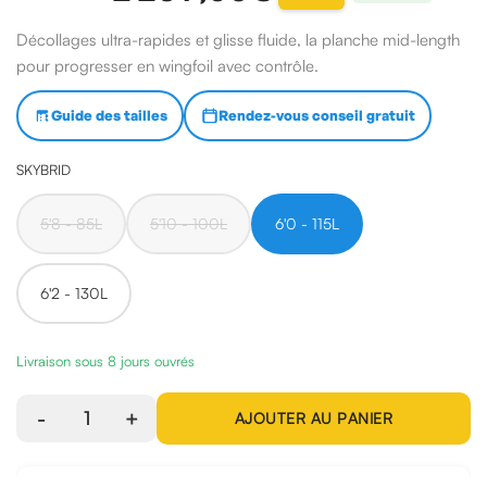
Décollages ultra-rapides et glisse fluide, la planche mid-length
pour progresser en wingfoil avec contrôle.
Guide des tailles
Rendez-vous conseil gratuit
SKYBRID
5'8 - 85L
5'10 - 100L
6'0 - 115L
6'2 - 130L
Livraison sous 8 jours ouvrés
-
1
+
AJOUTER AU PANIER