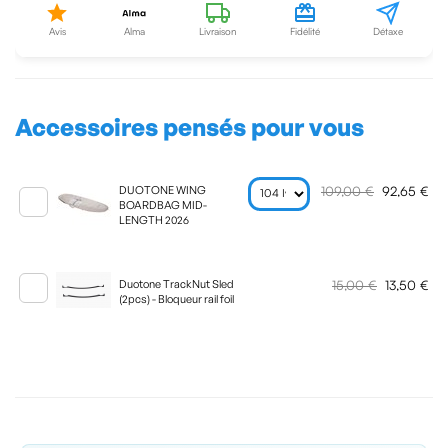
Avis
Alma
Livraison
Fidélité
Détaxe
Accessoires pensés pour vous
109,00 €
92,65 €
DUOTONE WING
BOARDBAG MID-
LENGTH 2026
15,00 €
13,50 €
Duotone TrackNut Sled
(2pcs) - Bloqueur rail foil