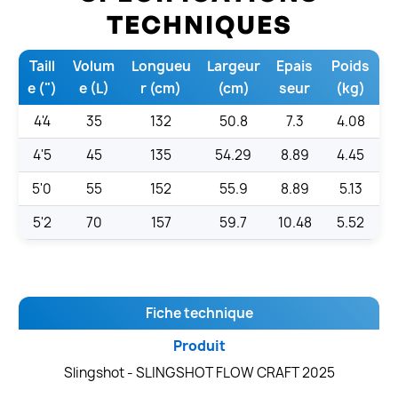
TECHNIQUES
Taill
Volum
Longueu
Largeur
Epais
Poids
e (")
e (L)
r (cm)
(cm)
seur
(kg)
4'4
35
132
50.8
7.3
4.08
4'5
45
135
54.29
8.89
4.45
5'0
55
152
55.9
8.89
5.13
5'2
70
157
59.7
10.48
5.52
Fiche technique
Produit
Slingshot - SLINGSHOT FLOW CRAFT 2025