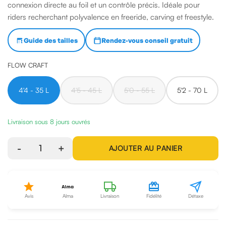
connexion directe au foil et un contrôle précis. Idéale pour
riders recherchant polyvalence en freeride, carving et freestyle.
Guide des tailles
Rendez-vous conseil gratuit
FLOW CRAFT
4'4 - 35 L
4'5 - 45 L
5'0 - 55 L
5'2 - 70 L
Livraison sous 8 jours ouvrés
-
1
+
AJOUTER AU PANIER
Avis
Alma
Livraison
Fidélité
Détaxe