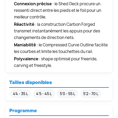
Connexion précise
: le Shed Deck procure un
ressenti direct entre les pieds et le foil pour un
meilleur contrôle.
Réactivité
: la construction Carbon Forged
transmet instantanément les appuis pour des
changements de direction nets.
Maniabilité
: le Compressed Curve Outline facilite
les courbes et limite les touchettes du rail.
Polyvalence
: shape optimisé pour freeride,
carving et freestyle.
Tailles disponibles
4'4 - 35 L
4'5 - 45 L
5'0 - 55 L
5'2 - 70 L
Programme