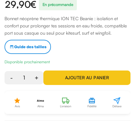
29,90€
En précommande
Bonnet néoprène thermique ION TEC Beanie : isolation et
confort pour prolonger tes sessions en eau froide, compatible
port sous casque ou seul pour kitesurf, surf et wingfoil.
Guide des tailles
(1 avis)
Disponible prochainement
-
1
+
AJOUTER AU PANIER
Avis
Alma
Livraison
Fidélité
Détaxe