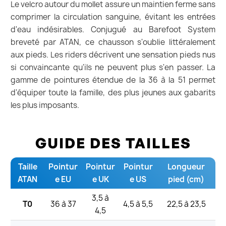
Le velcro autour du mollet assure un maintien ferme sans
comprimer la circulation sanguine, évitant les entrées
d'eau indésirables. Conjugué au Barefoot System
breveté par ATAN, ce chausson s'oublie littéralement
aux pieds. Les riders décrivent une sensation pieds nus
si convaincante qu'ils ne peuvent plus s'en passer. La
gamme de pointures étendue de la 36 à la 51 permet
d'équiper toute la famille, des plus jeunes aux gabarits
les plus imposants.
GUIDE DES TAILLES
Taille
Pointur
Pointur
Pointur
Longueur
ATAN
e EU
e UK
e US
pied (cm)
3,5 à
T0
36 à 37
4,5 à 5,5
22,5 à 23,5
4,5