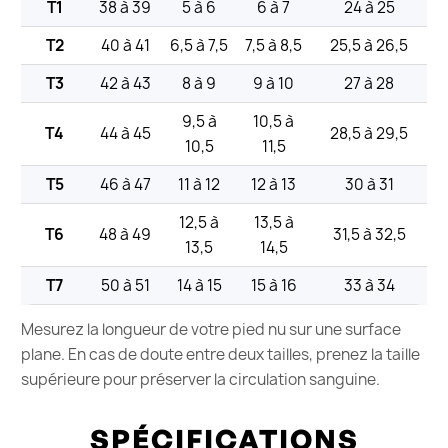
T1
38 à 39
5 à 6
6 à 7
24 à 25
T2
40 à 41
6,5 à 7,5
7,5 à 8,5
25,5 à 26,5
T3
42 à 43
8 à 9
9 à 10
27 à 28
9,5 à
10,5 à
T4
44 à 45
28,5 à 29,5
10,5
11,5
T5
46 à 47
11 à 12
12 à 13
30 à 31
12,5 à
13,5 à
T6
48 à 49
31,5 à 32,5
13,5
14,5
T7
50 à 51
14 à 15
15 à 16
33 à 34
Mesurez la longueur de votre pied nu sur une surface
plane. En cas de doute entre deux tailles, prenez la taille
supérieure pour préserver la circulation sanguine.
SPÉCIFICATIONS