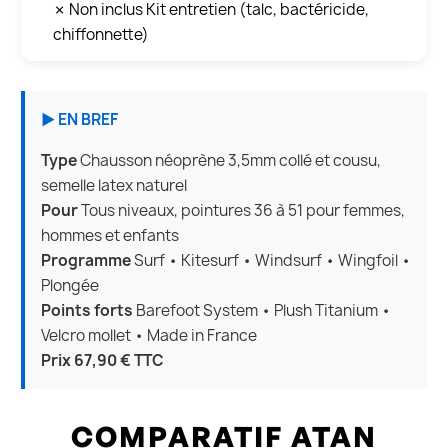
✗ Non inclus Kit entretien (talc, bactéricide,
chiffonnette)
▶ EN BREF
Type
Chausson néoprène 3,5mm collé et cousu,
semelle latex naturel
Pour
Tous niveaux, pointures 36 à 51 pour femmes,
hommes et enfants
Programme
Surf • Kitesurf • Windsurf • Wingfoil •
Plongée
Points forts
Barefoot System • Plush Titanium •
Velcro mollet • Made in France
Prix
67,90 € TTC
COMPARATIF ATAN