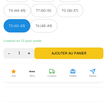
T4 (44-45)
T7 (50-51)
T0 (36-37)
T3 (42-43)
T6 (48-49)
Livraison en 1-2 jours ouvrés
-
1
+
AJOUTER AU PANIER
Avis
Alma
Livraison
Fidélité
Détaxe