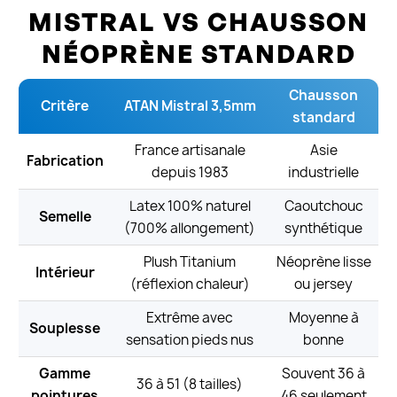
MISTRAL VS CHAUSSON
NÉOPRÈNE STANDARD
Chausson
Critère
ATAN Mistral 3,5mm
standard
France artisanale
Asie
Fabrication
depuis 1983
industrielle
Latex 100% naturel
Caoutchouc
Semelle
(700% allongement)
synthétique
Plush Titanium
Néoprène lisse
Intérieur
(réflexion chaleur)
ou jersey
Extrême avec
Moyenne à
Souplesse
sensation pieds nus
bonne
Gamme
Souvent 36 à
36 à 51 (8 tailles)
pointures
46 seulement