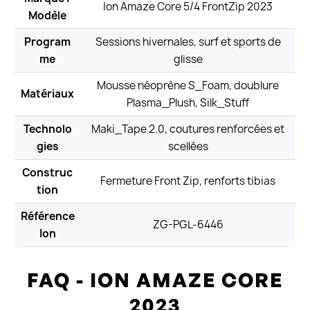
Ion Amaze Core 5/4 FrontZip 2023
Modèle
Program
Sessions hivernales, surf et sports de
me
glisse
Mousse néoprène S_Foam, doublure
Matériaux
Plasma_Plush, Silk_Stuff
Technolo
Maki_Tape 2.0, coutures renforcées et
gies
scellées
Construc
Fermeture Front Zip, renforts tibias
tion
Référence
ZG-PGL-6446
Ion
FAQ - ION AMAZE CORE
2023