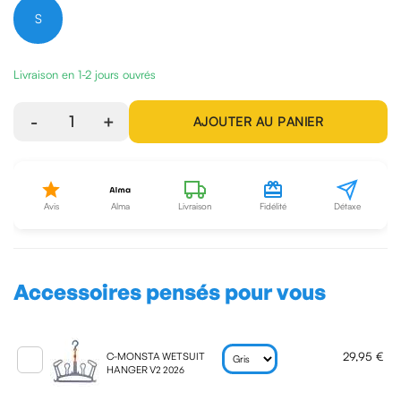
S
Livraison en 1-2 jours ouvrés
-
1
+
AJOUTER AU PANIER
Avis
Alma
Livraison
Fidélité
Détaxe
Accessoires pensés pour vous
29,95 €
C-MONSTA WETSUIT
HANGER V2 2026