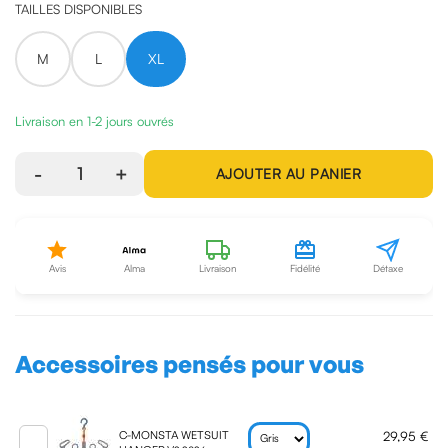
TAILLES DISPONIBLES
M
L
XL
Livraison en 1-2 jours ouvrés
-
1
+
AJOUTER AU PANIER
Avis
Alma
Livraison
Fidélité
Détaxe
Accessoires pensés pour vous
29,95 €
C-MONSTA WETSUIT