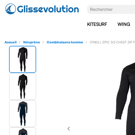
KITESURF
WING
Accueil
Néoprène
Combinaisons homme
O'NEILL EPIC 3/2 CHEST ZIP 