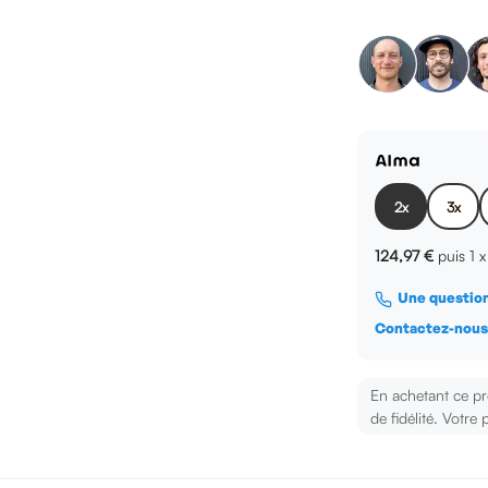
2x
3x
124,97 €
puis 1 
Une question
Contactez-nou
En achetant ce p
de fidélité. Votre 