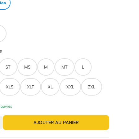
lles
ES
ST
MS
M
MT
L
XLS
XLT
XL
XXL
3XL
s ouvrés
AJOUTER AU PANIER