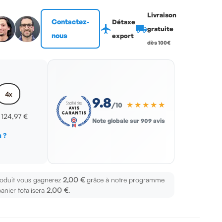
Livraison
Contactez-
Détaxe
flight
local_shipping
gratuite
nous
export
dès 100€
4x
9.8
★★★★★
/10
x
124,97 €
Note globale sur 909 avis
 ?
s
roduit vous gagnerez
2,00 €
grâce à notre programme
panier totalisera
2,00 €
.