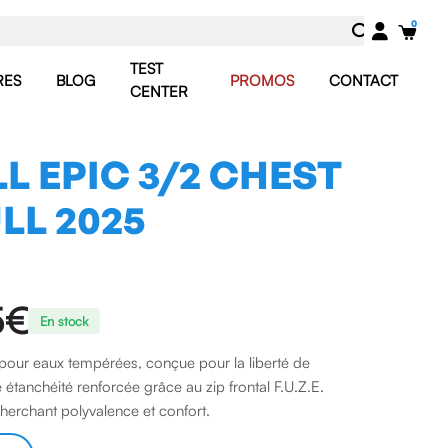
TEST
RES
BLOG
PROMOS
CONTACT
CENTER
LL EPIC 3/2 CHEST
ULL 2025
5€
En stock
our eaux tempérées, conçue pour la liberté de
tanchéité renforcée grâce au zip frontal F.U.Z.E.
erchant polyvalence et confort.