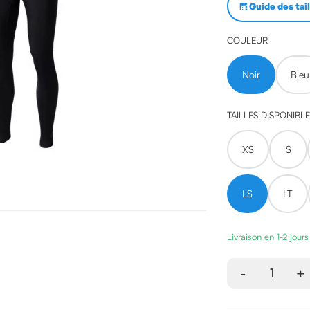
Guide des tai
COULEUR
Noir
Bleu
TAILLES DISPONIBL
XS
S
LS
LT
Livraison en 1-2 jour
-
1
+