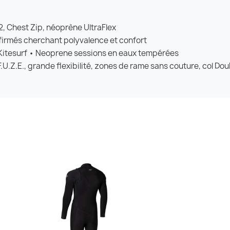
 Chest Zip, néoprène UltraFlex
firmés cherchant polyvalence et confort
 Kitesurf • Neoprene sessions en eaux tempérées
F.U.Z.E., grande flexibilité, zones de rame sans couture, col Do