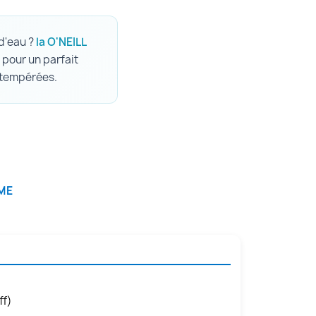
 d'eau ?
la O'NEILL
 pour un parfait
x tempérées.
MME
ff)