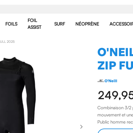
FOIL
FOILS
SURF
NÉOPRÈNE
ACCESSOI
ASSIST
FULL 2025
O'NEI
ZIP F
O'Neill
249,9
Combinaison 3/2 p
mouvement et une é
Public homme rech