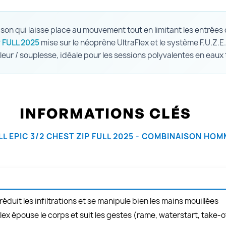
on qui laisse place au mouvement tout en limitant les entrées
 FULL 2025
mise sur le néoprène UltraFlex et le système F.U.Z.E.
ur / souplesse, idéale pour les sessions polyvalentes en eau
INFORMATIONS CLÉS
LL EPIC 3/2 CHEST ZIP FULL 2025 - COMBINAISON HO
. réduit les infiltrations et se manipule bien les mains mouillées
lex épouse le corps et suit les gestes (rame, waterstart, take-o