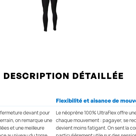
DESCRIPTION DÉTAILLÉE
Flexibilité et aisance de mo
a fermeture devant pour
Le néoprène 100% UltraFlex offre un
e terrain, on remarque une
chaque mouvement : pagayer, se redr
lées et une meilleure
devient moins fatigant. On sent la c
ace au niveau du torse.
particulièrement utile sur des sessi