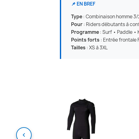
📌 EN BREF
Type
: Combinaison homme 3/2,
Pour
: Riders débutants à con
Programme
: Surf • Paddle •
Points forts
: Entrée frontale 
Tailles
: XS à 3XL