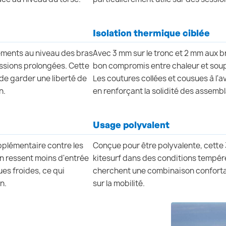
Isolation thermique ciblée
ements au niveau des bras
Avec 3 mm sur le tronc et 2 mm aux b
essions prolongées. Cette
bon compromis entre chaleur et soup
 de garder une liberté de
Les coutures collées et cousues à l'av
n.
en renforçant la solidité des assemb
Usage polyvalent
pplémentaire contre les
Conçue pour être polyvalente, cette 3
 On ressent moins d'entrée
kitesurf dans des conditions tempér
es froides, ce qui
cherchent une combinaison confortabl
n.
sur la mobilité.