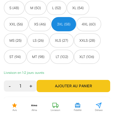
S (48)
M (50)
L (52)
XL (54)
XXL (56)
XS (46)
3XL (58)
4XL (60)
MS (25)
LS (26)
XLS (27)
XXLS (28)
ST (94)
MT (98)
LT (102)
XLT (106)
Livraison en 1-2 jours ouvrés
-
1
+
AJOUTER AU PANIER
Avis
Alma
Livraison
Fidélité
Détaxe