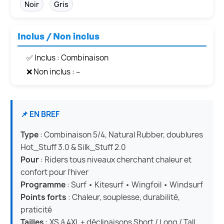
Noir
Gris
Inclus / Non inclus
✅ Inclus : Combinaison
❌ Non inclus : –
📌 EN BREF
Type
: Combinaison 5/4, Natural Rubber, doublures
Hot_Stuff 3.0 & Silk_Stuff 2.0
Pour
: Riders tous niveaux cherchant chaleur et
confort pour l’hiver
Programme
: Surf • Kitesurf • Wingfoil • Windsurf
Points forts
: Chaleur, souplesse, durabilité,
praticité
Tailles
: XS à 4XL + déclinaisons Short / Long / Tall