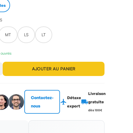
lles
ES
MT
LS
LT
s ouvrés
AJOUTER AU PANIER
Livraison
Contactez-
Détaxe
flight
local_shipping
gratuite
nous
export
dès 100€