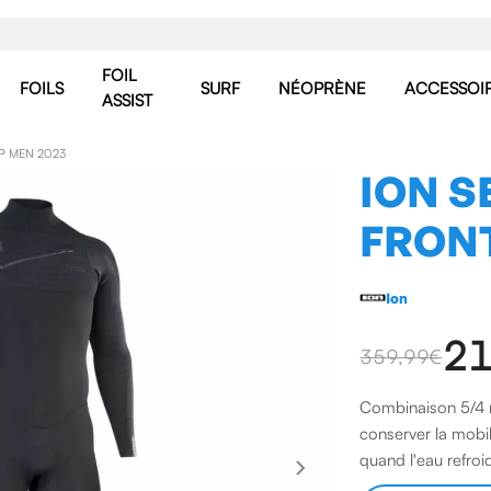
FOIL
FOILS
SURF
NÉOPRÈNE
ACCESSOI
ASSIST
IP MEN 2023
ION S
FRONT
Ion
21
359,99 €
Combinaison 5/4 m
conserver la mobili
quand l'eau refroid