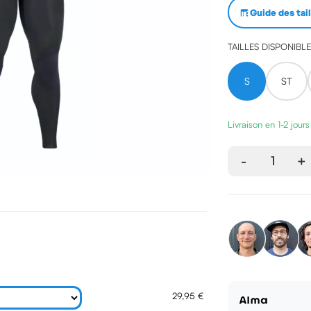
Guide des tai
TAILLES DISPONIBL
S
ST
Livraison en 1-2 jour
-
1
+
29,95 €