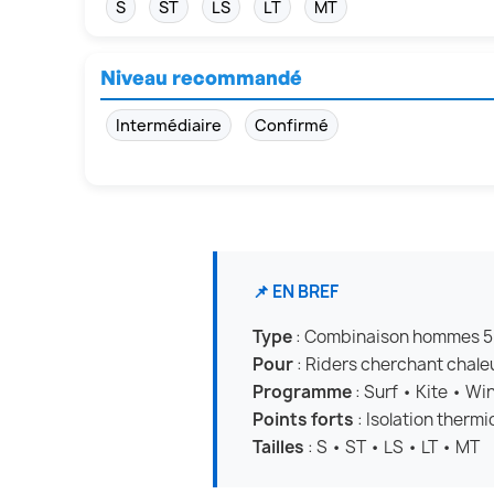
S
ST
LS
LT
MT
Niveau recommandé
Intermédiaire
Confirmé
📌 EN BREF
Type
: Combinaison hommes 5/4
Pour
: Riders cherchant chaleur
Programme
: Surf • Kite • Wi
Points forts
: Isolation therm
Tailles
: S • ST • LS • LT • MT