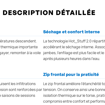
DESCRIPTION DÉTAILLÉE
Séchage et confort interne
pératures descendent.
La technologie Hot_Stuff 2.0 répartit
on thermique importante
accélérant le séchage interne. Associ
ayer, remonter à la voile
jambes, l'enfilage est plus facile et
après plusieurs heures dans l'eau.
Zip frontal pour la praticité
sent les infiltrations
Le zip frontal améliore l'étanchéité t
nsion sont renforcées par
tension. On conserve ainsi une bonne
e saisons de sessions
isolation thermique sur le torse, pr
compromis entre confort et perform