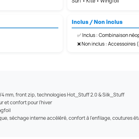
Surf • Kite • Wingfoil
Inclus / Non inclus
✅ Inclus : Combinaison néo
❌ Non inclus : Accessoires 
 mm, front zip, technologies Hot_Stuff 2.0 & Silk_Stuff
 et confort pour l'hiver
ngfoil
ique, séchage interne accéléré, confort à l'enfilage, coutures 