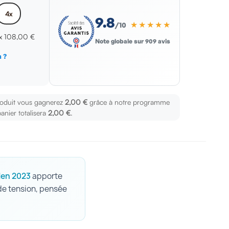
4x
9.8
★★★★★
/10
 x
108,00 €
Note globale sur 909 avis
 ?
s
roduit vous gagnerez
2,00 €
grâce à notre programme
panier totalisera
2,00 €
.
Men 2023
apporte
 de tension, pensée