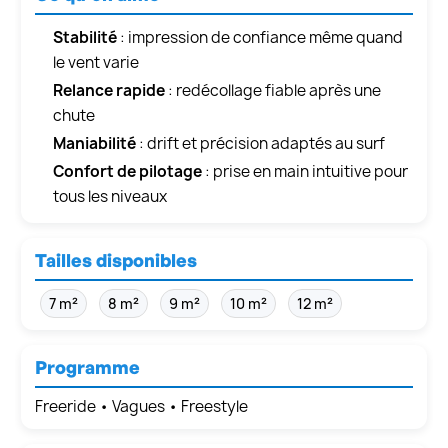
Stabilité
: impression de confiance même quand
le vent varie
Relance rapide
: redécollage fiable après une
chute
Maniabilité
: drift et précision adaptés au surf
Confort de pilotage
: prise en main intuitive pour
tous les niveaux
Tailles disponibles
7 m²
8 m²
9 m²
10 m²
12 m²
Programme
Freeride • Vagues • Freestyle