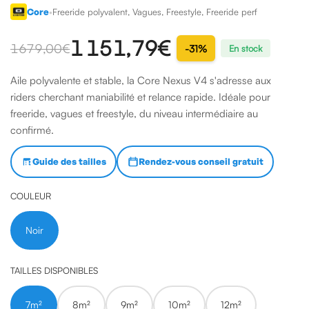
Core
•
Freeride polyvalent, Vagues, Freestyle, Freeride perf
1 151,79 €
1679,00 €
-31%
En stock
Aile polyvalente et stable, la Core Nexus V4 s'adresse aux
riders cherchant maniabilité et relance rapide. Idéale pour
freeride, vagues et freestyle, du niveau intermédiaire au
confirmé.
Guide des tailles
Rendez-vous conseil gratuit
COULEUR
Noir
TAILLES DISPONIBLES
7m²
8m²
9m²
10m²
12m²