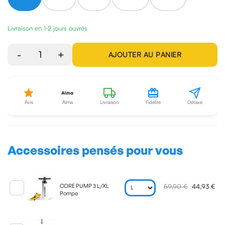
Livraison en 1-2 jours ouvrés
-
1
+
AJOUTER AU PANIER
Avis
Alma
Livraison
Fidélité
Détaxe
Accessoires pensés pour vous
59,90 €
44,93 €
CORE PUMP 3 L/XL
Pompe