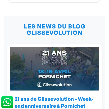
LES NEWS DU BLOG
GLISSEVOLUTION
21 ans de Glissevolution - Week-
end anniversaire à Pornichet