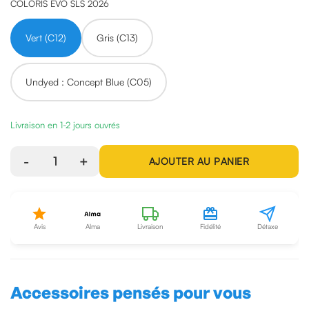
COLORIS EVO SLS 2026
Vert (C12)
Gris (C13)
Undyed : Concept Blue (C05)
Livraison en 1-2 jours ouvrés
-
1
+
AJOUTER AU PANIER
Avis
Alma
Livraison
Fidélité
Détaxe
Accessoires pensés pour vous