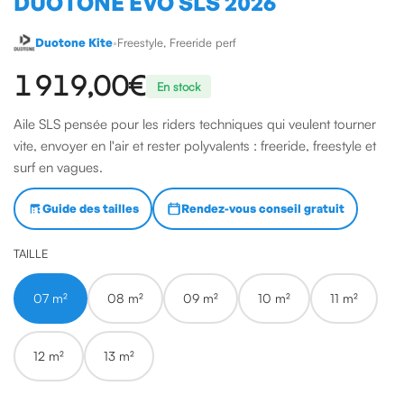
DUOTONE EVO SLS 2026
Duotone Kite
•
Freestyle, Freeride perf
1 919,00 €
En stock
Aile SLS pensée pour les riders techniques qui veulent tourner
vite, envoyer en l'air et rester polyvalents : freeride, freestyle et
surf en vagues.
Guide des tailles
Rendez-vous conseil gratuit
TAILLE
07 m²
08 m²
09 m²
10 m²
11 m²
12 m²
13 m²