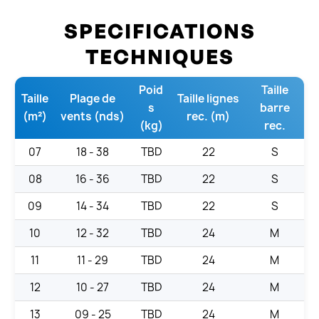
SPECIFICATIONS
TECHNIQUES
Poid
Taille
Taille
Plage de
Taille lignes
s
barre
(m²)
vents (nds)
rec. (m)
(kg)
rec.
07
18 - 38
TBD
22
S
08
16 - 36
TBD
22
S
09
14 - 34
TBD
22
S
10
12 - 32
TBD
24
M
11
11 - 29
TBD
24
M
12
10 - 27
TBD
24
M
13
09 - 25
TBD
24
M