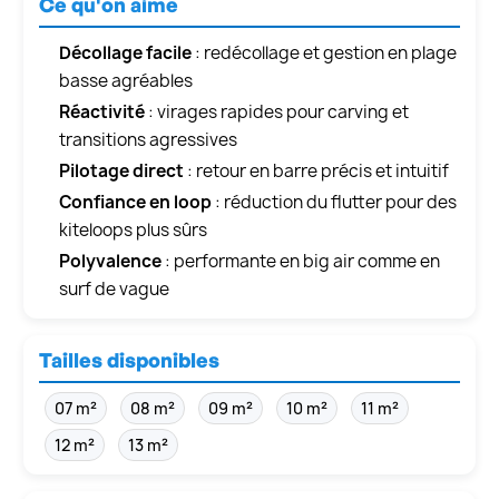
Ce qu'on aime
Décollage facile
: redécollage et gestion en plage
basse agréables
Réactivité
: virages rapides pour carving et
transitions agressives
Pilotage direct
: retour en barre précis et intuitif
Confiance en loop
: réduction du flutter pour des
kiteloops plus sûrs
Polyvalence
: performante en big air comme en
surf de vague
Tailles disponibles
07 m²
08 m²
09 m²
10 m²
11 m²
12 m²
13 m²